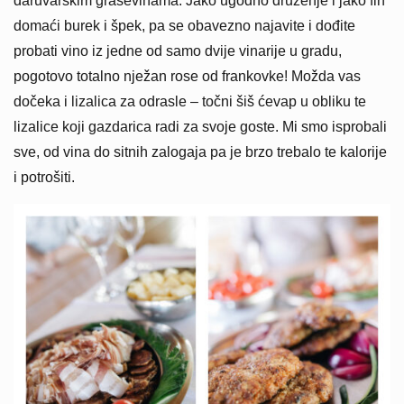
daruvarskim graševinama. Jako ugodno druženje i jako fin
domaći burek i špek, pa se obavezno najavite i dođite
probati vino iz jedne od samo dvije vinarije u gradu,
pogotovo totalno nježan rose od frankovke! Možda vas
dočeka i lizalica za odrasle – točni šiš ćevap u obliku te
lizalice koji gazdarica radi za svoje goste. Mi smo isprobali
sve, od vina do sitnih zalogaja pa je brzo trebalo te kalorije
i potrošiti.