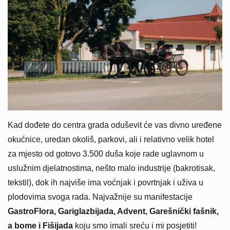
Kad dođete do centra grada oduševit će vas divno uređene
okućnice, uredan okoliš, parkovi, ali i relativno velik hotel
za mjesto od gotovo 3.500 duša koje rade uglavnom u
uslužnim djelatnostima, nešto malo industrije (bakrotisak,
tekstil), dok ih najviše ima voćnjak i povrtnjak i uživa u
plodovima svoga rada. Najvažnije su manifestacije
GastroFlora, Gariglazbijada, Advent, Garešnički fašnik,
a bome i Fišijada
koju smo imali sreću i mi posjetiti!