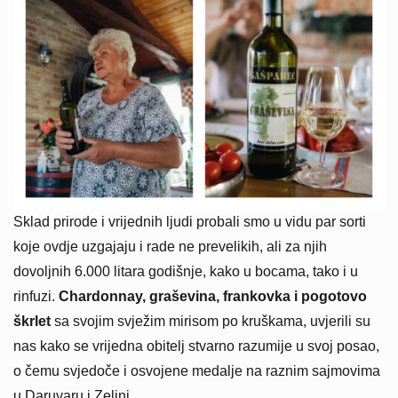
Sklad prirode i vrijednih ljudi probali smo u vidu par sorti
koje ovdje uzgajaju i rade ne prevelikih, ali za njih
dovoljnih 6.000 litara godišnje, kako u bocama, tako i u
rinfuzi.
Chardonnay, graševina, frankovka i pogotovo
škrlet
sa svojim svježim mirisom po kruškama, uvjerili su
nas kako se vrijedna obitelj stvarno razumije u svoj posao,
o čemu svjedoče i osvojene medalje na raznim sajmovima
u Daruvaru i Zelini.