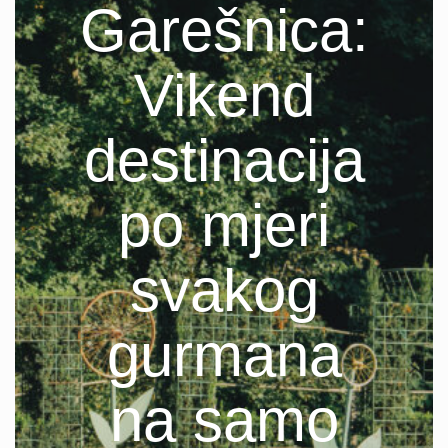
Garešnica:
Vikend
destinacija
po mjeri
svakog
gurmana
na samo