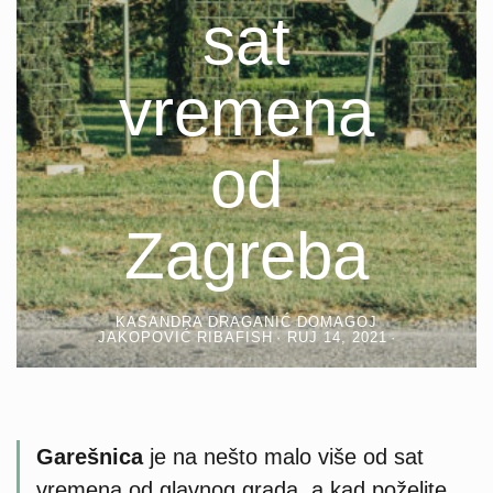
sat
vremena
od
Zagreba
KASANDRA DRAGANIĆ DOMAGOJ
JAKOPOVIĆ RIBAFISH
RUJ 14, 2021
Garešnica
je na nešto malo više od sat
vremena od glavnog grada, a kad poželite