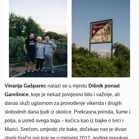
Vinarija Gašparec
nalazi se u mjestu
Dišnik ponad
Garešnice
, koje je nekad povijesno bilo i važnije, ali
danas služi uglavnom za provođenje vikenda i drugih
slobodnih dana ljudi iz okolice. Prekrasna priroda, šume i
polja, a usred svega toga – kućica kao iz bajke o Ivici i
Marici. Srećom, umjesto zle bake, dočekao nas je divan
stariji bračni par koji se u mirovini 2012. godine povukao