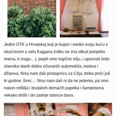
Jedini OTK u Hrvatskoj koji je kupio i sredio svoju kuću s
okućnicom u selu Kajgana (nitko ne zna otkud porijeklo
imena, k vragu…), popili smo logično vilju, i upoznali brdo
vlasnika starih dobro očuvanih automobila, motora i
džipova. Nisu nam dali pristupnicu za Clija, treba proći još
tri godine, šmrc… Nisu nam dali ni da ne jedemo, pa smo
nakon roštilja i brutalnih domaćih paprika i šampinjona
nekako došli i do zadnje stanice dana.