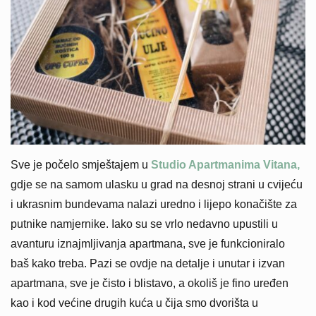
Sve je počelo smještajem u
Studio Apartmanima Vitana,
gdje se na samom ulasku u grad na desnoj strani u cvijeću
i ukrasnim bundevama nalazi uredno i lijepo konačište za
putnike namjernike. Iako su se vrlo nedavno upustili u
avanturu iznajmljivanja apartmana, sve je funkcioniralo
baš kako treba. Pazi se ovdje na detalje i unutar i izvan
apartmana, sve je čisto i blistavo, a okoliš je fino uređen
kao i kod većine drugih kuća u čija smo dvorišta u