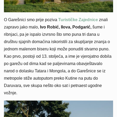
O Garešnici smo prije poziva
Turističke Zajednice
znali
zapravo jako malo,
Ivo Robić, Ilova, Podgarić,
šume i
ribnjaci, pa je ispalo izvrsno što smo puna tri dana u
društvu sjajnih domaćina iskoristili za skupljanje znanja o
jednom malenom biseru koji može ponuditi stvarno puno.
Kao prvo, postoji od 13. stoljeća, a ime je vjerojatno dobila
po garežu od dima kad se paljevinama obavještavalo
narod o dolasku Tatara i Mongola, a do Garešnice se iz
metropole stiže autoputom preko Kutine na putu do
Daruvara, sve skupa nešto oko sat i petnaest ugodne
vožnje.