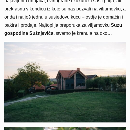
najavljenih ribnjaka, i vinograde i kukuruz i šaš i polja, ali i
prekrasnu vikendicu iz koje su nas pozvali na viljamovku, a
onda i na još jednu u susjedovu kuću – ovdje je domaćin i
pakira i prodaje. Najtoplija preporuka za viljamovku
Suzu
gospodina Sužnjevića,
stvarno je krenula na oko…