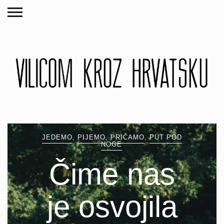
JEDEMO
,
PIJEMO
,
PRIČAMO
,
PUT POD
NOGE
Čime nas
je osvojila