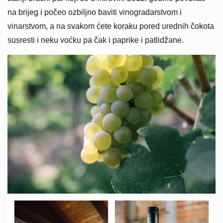
na brijeg i počeo ozbiljno baviti vinogradarstvom i
vinarstvom, a na svakom ćete koraku pored urednih čokota
susresti i neku voćku pa čak i paprike i patlidžane.