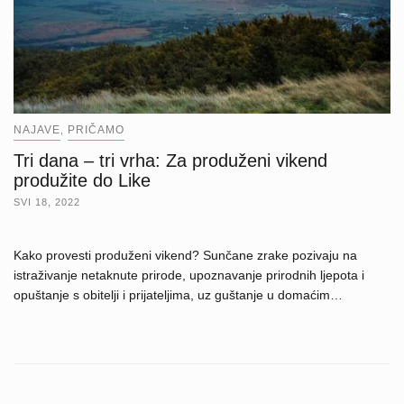
NAJAVE
PRIČAMO
,
Tri dana – tri vrha: Za produženi vikend
produžite do Like
SVI 18, 2022
Kako provesti produženi vikend? Sunčane zrake pozivaju na
istraživanje netaknute prirode, upoznavanje prirodnih ljepota i
opuštanje s obitelji i prijateljima, uz guštanje u domaćim…