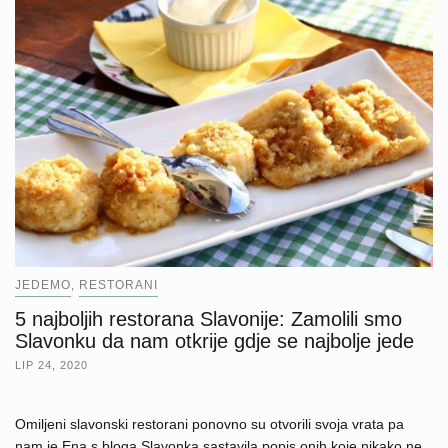
JEDEMO
RESTORANI
,
5 najboljih restorana Slavonije: Zamolili smo
Slavonku da nam otkrije gdje se najbolje jede
LIP 24, 2020
Omiljeni slavonski restorani ponovno su otvorili svoja vrata pa
nam je Ena s bloga Slavonka sastavila popis onih koje nikako ne