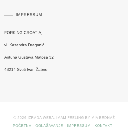
IMPRESSUM
FORKING CROATIA,
vl. Kasandra Draganić
Antuna Gustava Matoša 32
48214 Sveti Ivan Žabno
© 2026 IZRADA WEBA: IMAM FEELING BY MIA BEDNAŽ
POČETNA
OGLAŠAVANJE
IMPRESSUM
KONTAKT