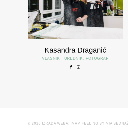
Kasandra Draganić
VLASNIK I UREDNIK, FOTOGRAF
© 2026 IZRADA WEBA: IMAM FEELING BY MIA BEDNA