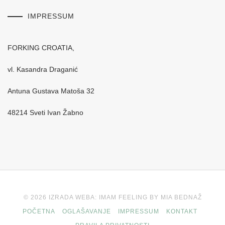
IMPRESSUM
FORKING CROATIA,
vl. Kasandra Draganić
Antuna Gustava Matoša 32
48214 Sveti Ivan Žabno
© 2026 IZRADA WEBA: IMAM FEELING BY MIA BEDNAŽ
POČETNA
OGLAŠAVANJE
IMPRESSUM
KONTAKT