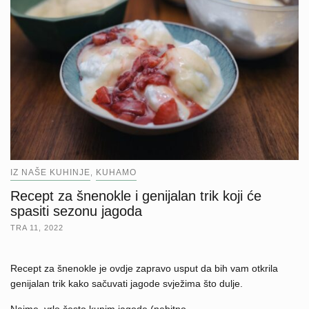
IZ NAŠE KUHINJE
KUHAMO
,
Recept za šnenokle i genijalan trik koji će
spasiti sezonu jagoda
TRA 11, 2022
Recept za šnenokle je ovdje zapravo usput da bih vam otkrila
genijalan trik kako sačuvati jagode svježima što dulje.
Naime, vrlo često kupim jagode (nebitno…