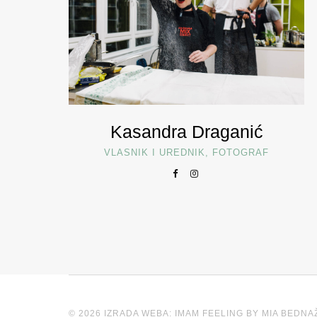
Kasandra Draganić
VLASNIK I UREDNIK, FOTOGRAF
© 2026 IZRADA WEBA: IMAM FEELING BY MIA BEDNA