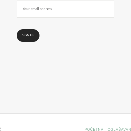
Ž
POČETNA
OGLAŠAVAN