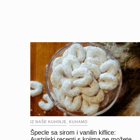
IZ NAŠE KUHINJE
KUHAMO
,
Špecle sa sirom i vanilin kiflice:
Austrijski recepti s kojima ne možete