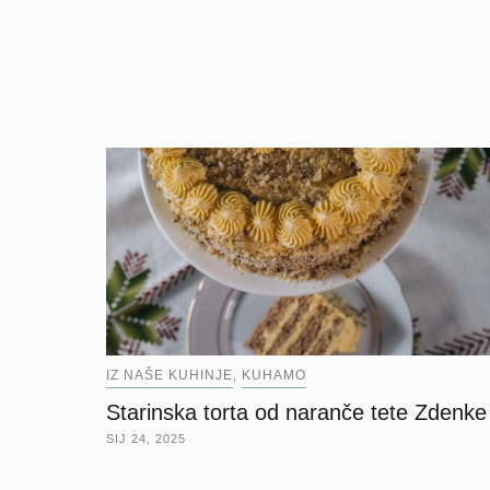
IZ NAŠE KUHINJE
KUHAMO
,
Starinska torta od naranče tete Zdenke
SIJ 24, 2025