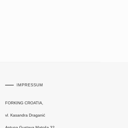
IMPRESSUM
FORKING CROATIA,
vl. Kasandra Draganić
Antuna Gustava Matoša 32