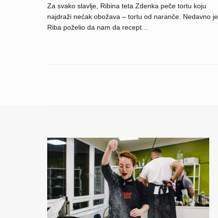
Za svako slavlje, Ribina teta Zdenka peče tortu koju
najdraži nećak obožava – tortu od naranče. Nedavno je
Riba poželio da nam da recept…