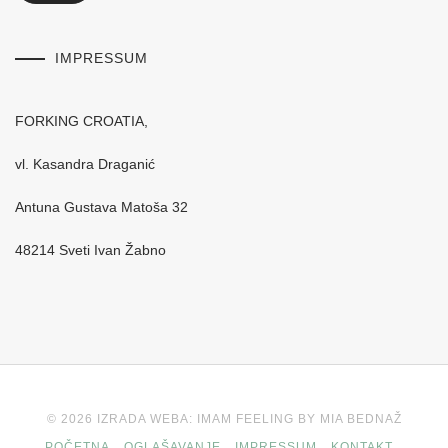
IMPRESSUM
FORKING CROATIA,
vl. Kasandra Draganić
Antuna Gustava Matoša 32
48214 Sveti Ivan Žabno
© 2026 IZRADA WEBA: IMAM FEELING BY MIA BEDNAŽ
POČETNA
OGLAŠAVANJE
IMPRESSUM
KONTAKT