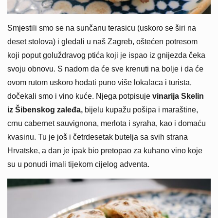
Smjestili smo se na sunčanu terasicu (uskoro se širi na
deset stolova) i gledali u naš Zagreb, oštećen potresom
koji poput goluždravog ptića koji je ispao iz gnijezda čeka
svoju obnovu. S nadom da će sve krenuti na bolje i da će
ovom rutom uskoro hodati puno više lokalaca i turista,
dočekali smo i vino kuće. Njega potpisuje
vinarija Skelin
iz Šibenskog zaleđa,
bijelu kupažu pošipa i maraštine,
crnu cabernet sauvignona, merlota i syraha, kao i domaću
kvasinu. Tu je još i četrdesetak butelja sa svih strana
Hrvatske, a dan je ipak bio pretopao za kuhano vino koje
su u ponudi imali tijekom cijelog adventa.