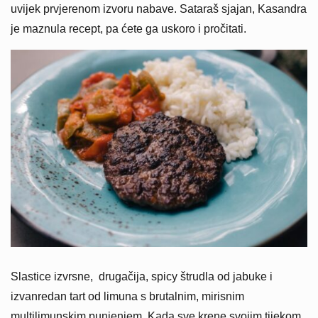
uvijek prvjerenom izvoru nabave. Sataraš sjajan, Kasandra
je maznula recept, pa ćete ga uskoro i pročitati.
Slastice izvrsne, drugačija, spicy štrudla od jabuke i
izvanredan tart od limuna s brutalnim, mirisnim
multilimunskim punjenjem. Kada sve krene svojim tijekom,