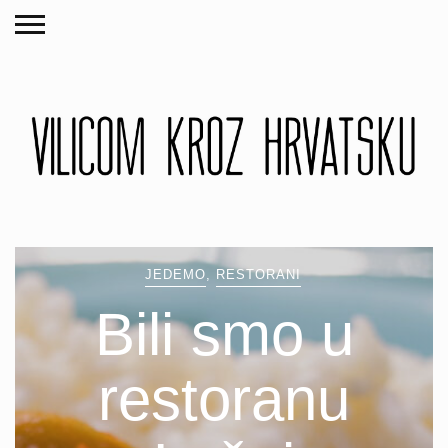
JEDEMO
,
RESTORANI
Bili smo u
restoranu