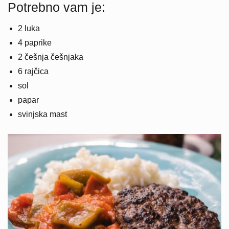
Potrebno vam je:
2 luka
4 paprike
2 češnja češnjaka
6 rajčica
sol
papar
svinjska mast