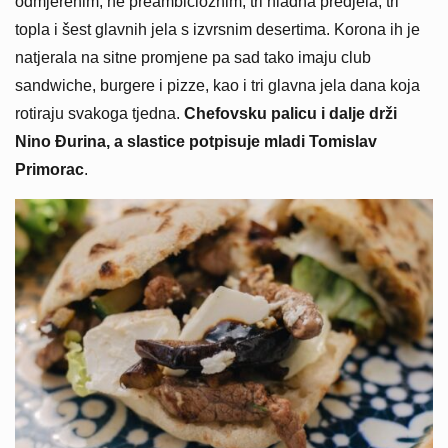
odmjerenim, ne preambicioznim, tri hladna predjela, tri
topla i šest glavnih jela s izvrsnim desertima. Korona ih je
natjerala na sitne promjene pa sad tako imaju club
sandwiche, burgere i pizze, kao i tri glavna jela dana koja
rotiraju svakoga tjedna.
Chefovsku palicu i dalje drži
Nino Đurina, a slastice potpisuje mladi Tomislav
Primorac
.