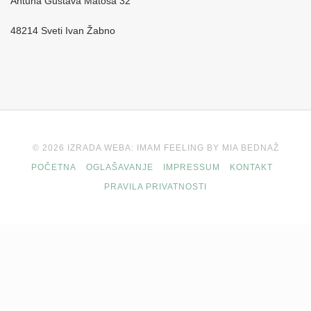
Antuna Gustava Matoša 32
48214 Sveti Ivan Žabno
© 2026 IZRADA WEBA: IMAM FEELING BY MIA BEDNAŽ
POČETNA
OGLAŠAVANJE
IMPRESSUM
KONTAKT
PRAVILA PRIVATNOSTI