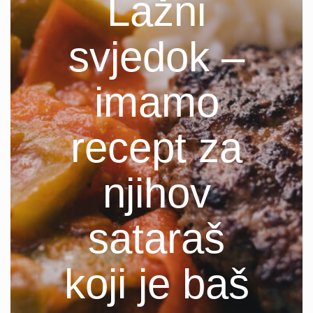
Lažni
svjedok –
imamo
recept za
njihov
sataraš
koji je baš