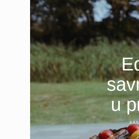
E
sav
u p
KAS