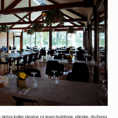
 skriva kutke idealne za team buildinge, piknike, druženja