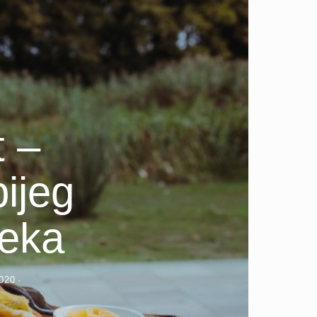
 –
ijeg
jeka
2020