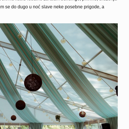
kojem se do dugo u noć slave neke posebne prigode, a