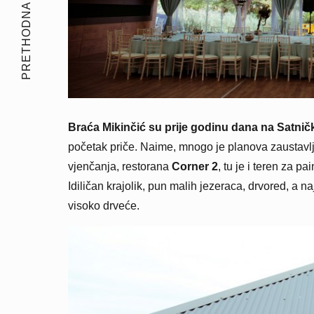
PRETHODNA PRIČA
Braća Mikinčić su prije godinu dana na Satničk
početak priče. Naime, mnogo je planova zaustavlj
vjenčanja, restorana
Corner 2
, tu je i teren za pai
Idiličan krajolik, pun malih jezeraca, drvored, a na
visoko drveće.