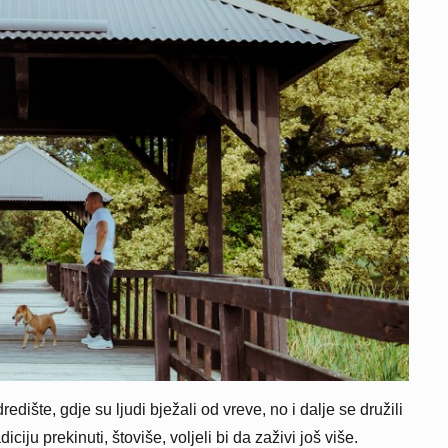
dište, gdje su ljudi bježali od vreve, no i dalje se družili
adiciju prekinuti, štoviše, voljeli bi da zaživi još više.