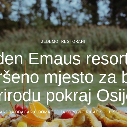
JEDEMO
,
RESTORANI
den Emaus resort
ršeno mjesto za b
rirodu pokraj Osi
ANDRA DRAGANIĆ DOMAGOJ JAKOPOVIĆ RIBAFISH
LIS 11, 