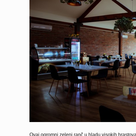
Ovaj ogromni zeleni ranč u hladu visokih hrastova