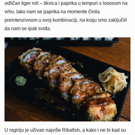
odličan tiger roll – tikvica i paprika u tempuri s lososom na
vrhu. Iako nam se paprika na momente činila
preintenzivnom u ovoj kombinaciji, na kraju smo zaključili
da nam se ipak sviđa.
U nigiriju je uživao najviše Ribafish, a kako i ne bi kad su