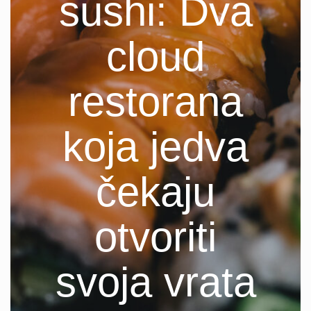
sushi: Dva
cloud
restorana
koja jedva
čekaju
otvoriti
svoja vrata