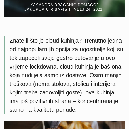
KASANDRA DRAGANIĆ DOMAGOJ
JAKOPOVIĆ RIBAFISH
VELJ 24, 2021
Znate li što je cloud kuhinja? Trenutno jedna
od najpopularnijih opcija za ugostitelje koji su
tek započeli svoje gastro putovanje u ovo
vrijeme lockdowna, cloud kuhinja je baš ona
koja nudi jela samo iz dostave. Osim manjih
troškova (nema stolova, stolica i interijera
kojim treba zadovoljiti goste), ova kuhinja
ima još pozitivnih strana – koncentrirana je
samo na kvalitetu ponude.