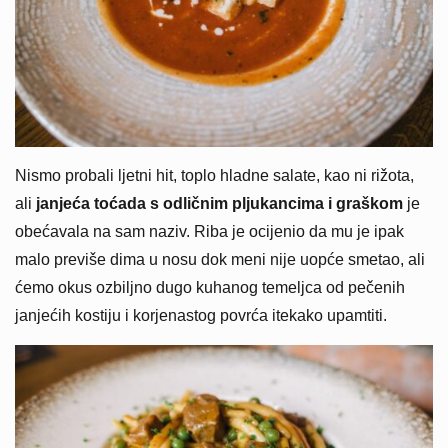
Nismo probali ljetni hit, toplo hladne salate, kao ni rižota,
ali
janjeća toćada s odličnim pljukancima i graškom
je
obećavala na sam naziv. Riba je ocijenio da mu je ipak
malo previše dima u nosu dok meni nije uopće smetao, ali
ćemo okus ozbiljno dugo kuhanog temeljca od pečenih
janjećih kostiju i korjenastog povrća itekako upamtiti.