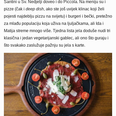
Santini u Sv. Nedjelji doveo i do Piccola. Na meniju su i
pizze (čak i
deep dish
, ako ste još uvijek klinac koji želi
pojesti najdeblju pizzu na svijetu) i burgeri i bečki, pretežno
za mlađu populaciju koja uživa na ljuljačkama, ali Ida i
Matija streme mnogo više. Tjedna lista jela doduše nudi tri
klasična i jedan vegetarijanski gablec, ali ono što guraju i
što svakako zaslužuje pažnju su jela s karte.