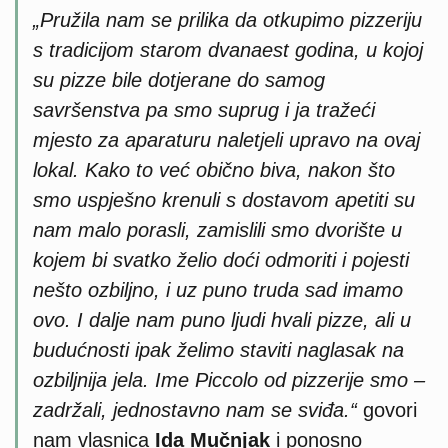
„Pružila nam se prilika da otkupimo pizzeriju
s tradicijom starom dvanaest godina, u kojoj
su pizze bile dotjerane do samog
savršenstva pa smo suprug i ja tražeći
mjesto za aparaturu naletjeli upravo na ovaj
lokal. Kako to već obično biva, nakon što
smo uspješno krenuli s dostavom apetiti su
nam malo porasli, zamislili smo dvorište u
kojem bi svatko želio doći odmoriti i pojesti
nešto ozbiljno, i uz puno truda sad imamo
ovo. I dalje nam puno ljudi hvali pizze, ali u
budućnosti ipak želimo staviti naglasak na
ozbiljnija jela. Ime Piccolo od pizzerije smo –
zadržali, jednostavno nam se sviđa.“
govori
nam vlasnica
Ida Mučnjak
i ponosno