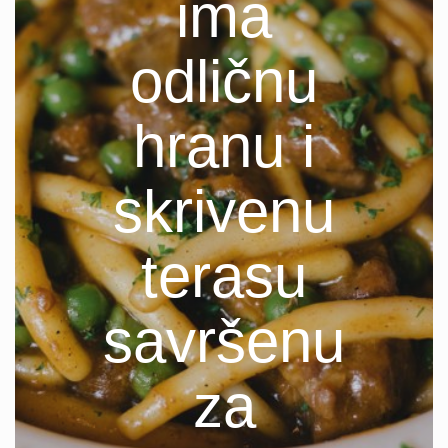
ima
odličnu
hranu i
skrivenu
terasu
savršenu
za