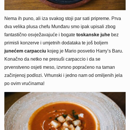
Nema ih puno, ali iza svakog stoji par sati pripreme. Prva
dva velika plusa chefu Munđaru smo ipak upisali zbog
fantastično osvježavajuće i bogate
toskanske juhe
bez
primisli konzerve i umjetnih dodataka te još boljem
junećem carpacciu
kojeg je Mario posvetio Harry’s Baru.
Konačno da netko ne presuši carpaccio i da se
prvenstveno osjeti meso, izvrsno popraćeno na taman
začinjenoj podlozi. Vrhunski i jedno nam od omiljenih jela
po ovim vrućinama!