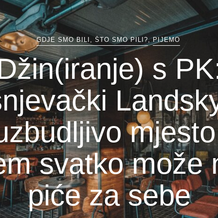
GDJE SMO BILI, ŠTO SMO PILI?
,
PIJEMO
Džin(iranje) s PK
njevački Landsk
 uzbudljivo mjesto
em svatko može 
piće za sebe