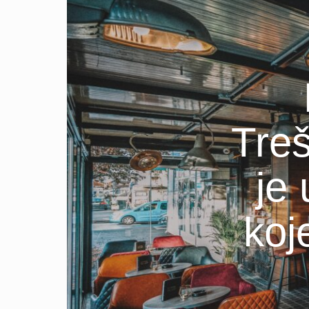
Treš
je
koj