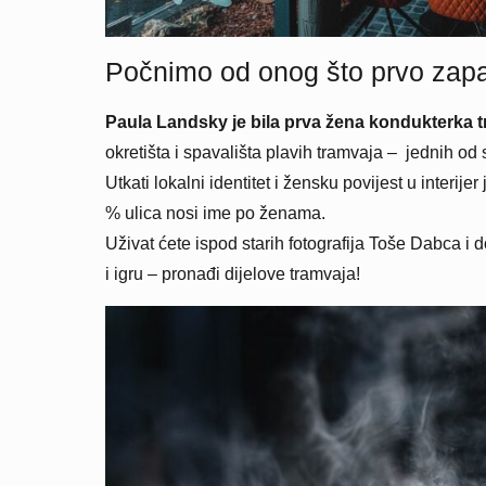
Počnimo od onog što prvo zapaz
Paula Landsky je bila prva žena kondukterka 
okretišta i spavališta plavih tramvaja – jednih o
Utkati lokalni identitet i žensku povijest u interi
% ulica nosi ime po ženama.
Uživat ćete ispod starih fotografija Toše Dabca i d
i igru – pronađi dijelove tramvaja!