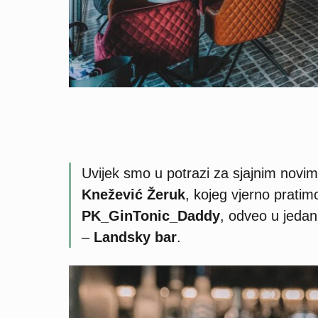
Uvijek smo u potrazi za sjajnim novim
Knežević Žeruk
, kojeg vjerno pratim
PK_GinTonic_Daddy
, odveo u jedan
–
Landsky bar
.