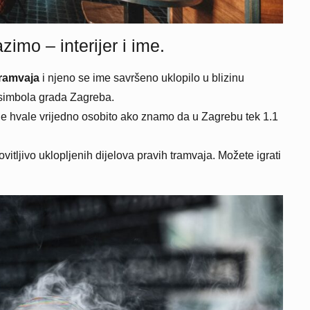
imo – interijer i ime.
tramvaja
i njeno se ime savršeno uklopilo u blizinu
d simbola grada Zagreba.
jer je hvale vrijedno osobito ako znamo da u Zagrebu tek 1.1
ovitljivo uklopljenih dijelova pravih tramvaja. Možete igrati