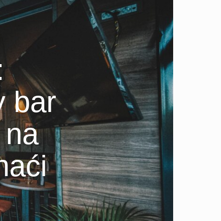
:
y bar
 na
naći