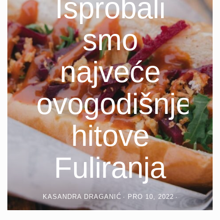
Isprobali
smo
najveće
ovogodišnje
hitove
Fuliranja
KASANDRA DRAGANIĆ
PRO 10, 2022