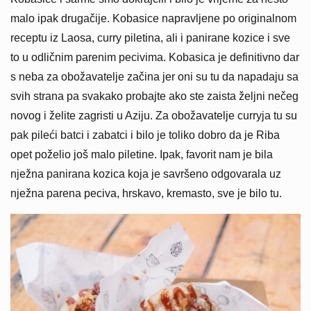
malo ipak drugačije. Kobasice napravljene po originalnom
receptu iz Laosa, curry piletina, ali i panirane kozice i sve
to u odličnim parenim pecivima. Kobasica je definitivno dar
s neba za obožavatelje začina jer oni su tu da napadaju sa
svih strana pa svakako probajte ako ste zaista željni nečeg
novog i želite zagristi u Aziju. Za obožavatelje curryja tu su
pak pileći batci i zabatci i bilo je toliko dobro da je Riba
opet poželio još malo piletine. Ipak, favorit nam je bila
nježna panirana kozica koja je savršeno odgovarala uz
nježna parena peciva, hrskavo, kremasto, sve je bilo tu.