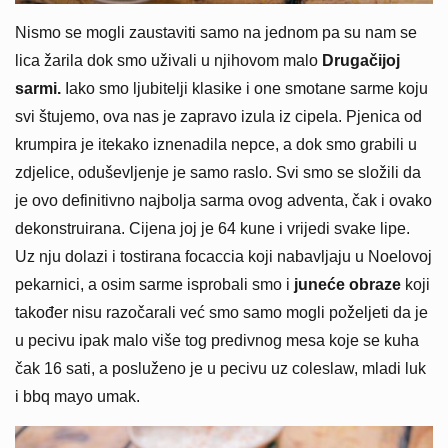
Nismo se mogli zaustaviti samo na jednom pa su nam se
lica žarila dok smo uživali u njihovom malo
Drugačijoj
sarmi.
Iako smo ljubitelji klasike i one smotane sarme koju
svi štujemo, ova nas je zapravo izula iz cipela. Pjenica od
krumpira je itekako iznenadila nepce, a dok smo grabili u
zdjelice, oduševljenje je samo raslo. Svi smo se složili da
je ovo definitivno najbolja sarma ovog adventa, čak i ovako
dekonstruirana. Cijena joj je 64 kune i vrijedi svake lipe.
Uz nju dolazi i tostirana focaccia koji nabavljaju u Noelovoj
pekarnici, a osim sarme isprobali smo i
juneće obraze
koji
također nisu razočarali već smo samo mogli poželjeti da je
u pecivu ipak malo više tog predivnog mesa koje se kuha
čak 16 sati, a posluženo je u pecivu uz coleslaw, mladi luk
i bbq mayo umak.