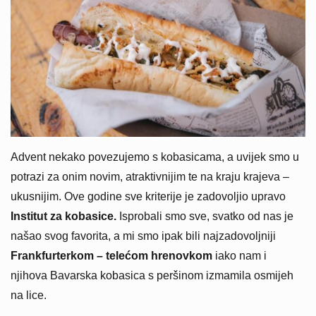
Advent nekako povezujemo s kobasicama, a uvijek smo u
potrazi za onim novim, atraktivnijim te na kraju krajeva –
ukusnijim. Ove godine sve kriterije je zadovoljio upravo
Institut za kobasice.
Isprobali smo sve, svatko od nas je
našao svog favorita, a mi smo ipak bili najzadovoljniji
Frankfurterkom – telećom hrenovkom
iako nam i
njihova Bavarska kobasica s peršinom izmamila osmijeh
na lice.