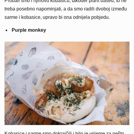
Probali smo i njihovu kobasicu, također plant based, to ne
treba posebno napominjati, a da smo radili dvoboj između
sarme i kobasice, upravo bi ona odnijela pobjedu.
Purple monkey
Kobasice i sarme smo dokrajčili i bilo je vrijeme za nešto