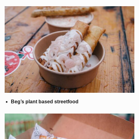
Beg’s plant based streetfood