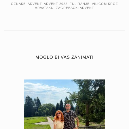
OZNAKE:
ADVENT
,
ADVENT 2022
,
FULIRANJE
,
VILICOM KROZ
HRVATSKU
,
ZAGREBAČKI ADVENT
MOGLO BI VAS ZANIMATI