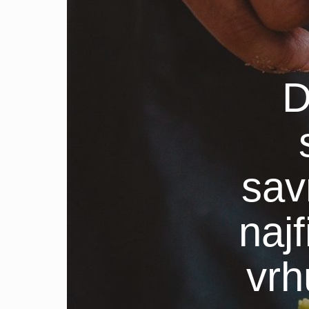
D
sav
najf
vrh