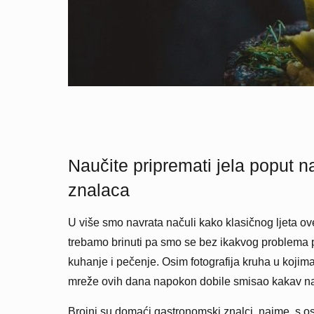
Naučite pripremati jela poput 
znalaca
U više smo navrata načuli kako klasičnog ljeta ov
trebamo brinuti pa smo se bez ikakvog problema pr
kuhanje i pečenje. Osim fotografija kruha u koj
mreže ovih dana napokon dobile smisao kakav na
Brojni su domaći gastronomski znalci, naime, s ost