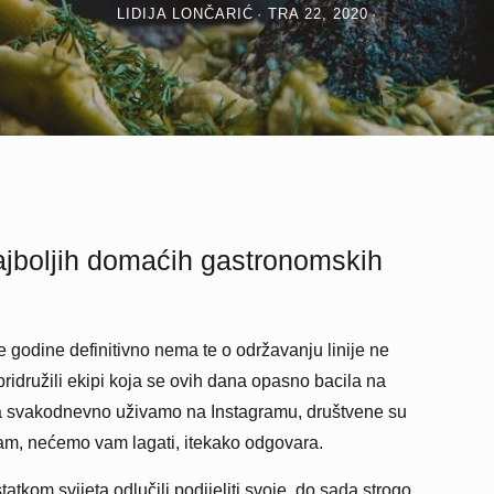
LIDIJA LONČARIĆ
TRA 22, 2020
najboljih domaćih gastronomskih
e godine definitivno nema te o održavanju linije ne
idružili ekipi koja se ovih dana opasno bacila na
ima svakodnevno uživamo na Instagramu, društvene su
m, nećemo vam lagati, itekako odgovara.
atkom svijeta odlučili podijeliti svoje, do sada strogo