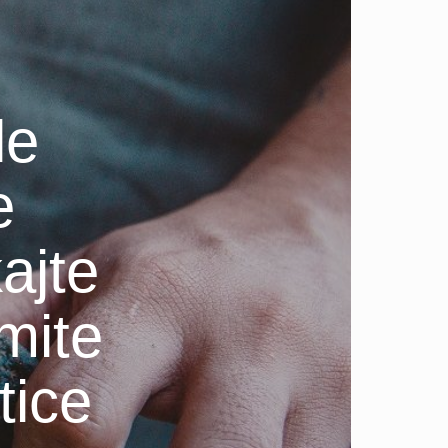
le
e
ajte
emite
tice