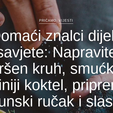
PRIČAMO
,
VIJESTI
omaći znalci dije
savjete: Napravit
ršen kruh, smućk
iniji koktel, pripr
unski ručak i slas