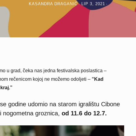
KASANDRA DRAGANIĆ
LIP 3, 2021
mo u grad, čeka nas jedna festivalska poslastica –
dnom rečenicom kojoj ne možemo odoljeti –
“Kad
kraj.”
se godine udomio na starom igralištu Cibone
o i nogometna groznica,
od 11.6 do 12.7.