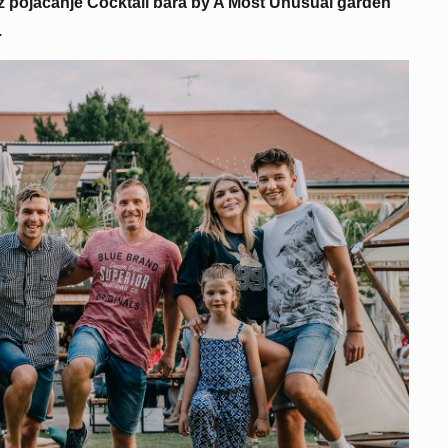
uz pojačanje Cocktail bara by A Most Unusual garden
.