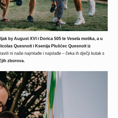
ljak by August XVI i Dorica 505 te Vesela motika, a u
Nicolas Quesnoit i Ksenija Plušćec Quesnoit iz
vili ni naše najmlađe i najslađe – čeka ih dječji kutak s
ečjih zborova.