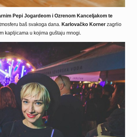
darnim Pepi Jogardeom i Ozrenom Kanceljakom te
atmosferu baš svakoga dana.
Karlovačko Korner
zagrlio
kim kapljicama u kojima guštaju mnogi.