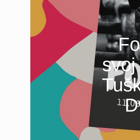
Fo
svoj
Tušk
D