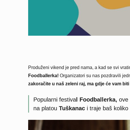
Produženi vikend je pred nama, a kad se svi vrati
Foodballerka!
Organizatori su nas pozdravili je
zakoračite u naš zeleni raj, ma gdje će vam biti 
Popularni festiva
l Foodballerka,
ove 
na platou
Tuškanac
i traje baš kolik