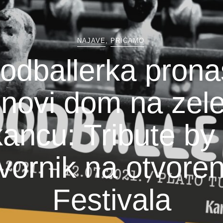
NAJAVE
,
PRIČAMO
odballerka prona
 novi dom na ze
ancu: Tribute by
vornik na otvoren
Festivala