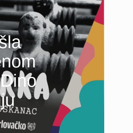
šla
lenom
 Dino
ju