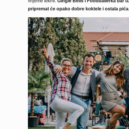
vrijeme tekmi.
Gingle Bells i Foodballerka bar 
pripremat će opako dobre koktele i ostala pića