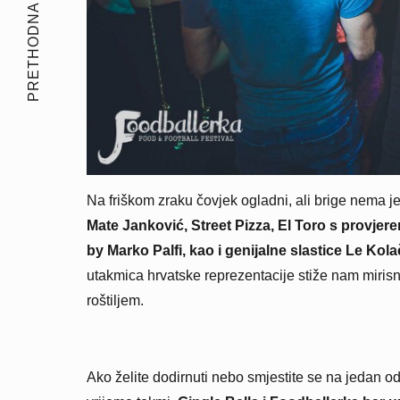
PRETHODNA PRIČA
Na friškom zraku čovjek ogladni, ali brige nema 
Mate Janković, Street Pizza, El Toro s provje
by Marko Palfi, kao i genijalne slastice Le Kol
utakmica hrvatske reprezentacije stiže nam miris
roštiljem.
Ako želite dodirnuti nebo smjestite se na jedan od 