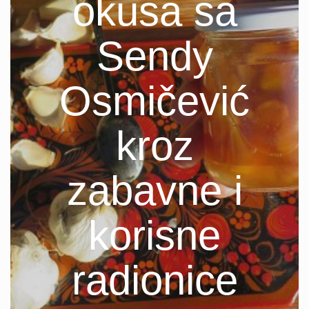
okusa sa
Sendy
Osmičević
kroz
zabavne i
korisne
radionice