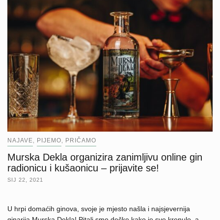
NAJAVE
PIJEMO
PRIČAMO
,
,
Murska Dekla organizira zanimljivu online gin
radionicu i kušaonicu – prijavite se!
SIJ 22, 2021
U hrpi domaćih ginova, svoje je mjesto našla i najsjevernija
ginarija Murska Dekla! Pitali smo dečke kako je sve krenulo, a