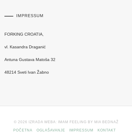
IMPRESSUM
FORKING CROATIA,
vl. Kasandra Draganić
Antuna Gustava Matoša 32
48214 Sveti Ivan Žabno
© 2026 IZRADA WEBA: IMAM FEELING BY MIA BEDNAŽ
POČETNA
OGLAŠAVANJE
IMPRESSUM
KONTAKT