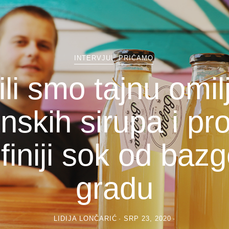
INTERVJUI
,
PRIČAMO
ili smo tajnu omil
nskih sirupa i pro
finiji sok od baz
gradu
LIDIJA LONČARIĆ
SRP 23, 2020