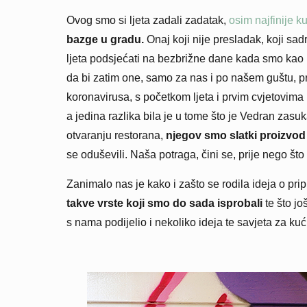
Ovog smo si ljeta zadali zadatak,
osim najfinije k
bazge u gradu.
Onaj koji nije presladak, koji sad
ljeta podsjećati na bezbrižne dane kada smo kao 
da bi zatim one, samo za nas i po našem guštu, pr
koronavirusa, s početkom ljeta i prvim cvjetovima
a jedina razlika bila je u tome što je Vedran za
otvaranju restorana,
njegov smo slatki proizvod
se oduševili. Naša potraga, čini se, prije nego što 
Zanimalo nas je kako i zašto se rodila ideja o pri
takve vrste koji smo do sada isprobali
te što j
s nama podijelio i nekoliko ideja te savjeta za ku