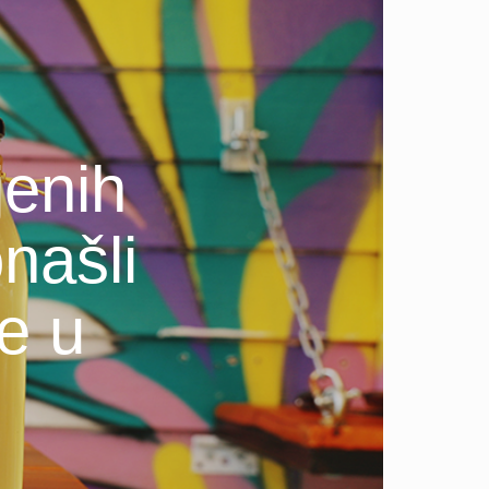
jenih
našli
ge u