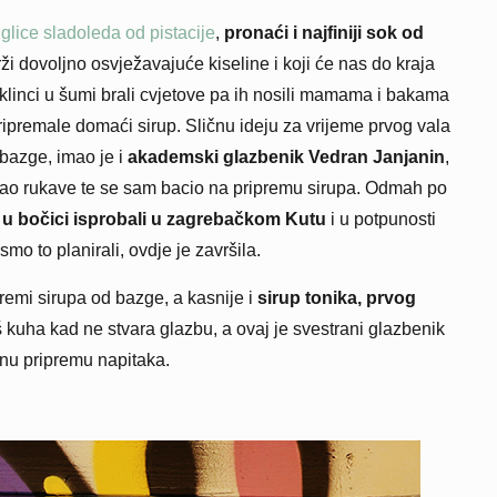
uglice sladoleda od pistacije
,
pronaći i najfiniji sok od
rži dovoljno osvježavajuće kiseline i koji će nas do kraja
klinci u šumi brali cvjetove pa ih nosili mamama i bakama
ipremale domaći sirup. Sličnu ideju za vrijeme prvog vala
 bazge, imao je i
akademski glazbenik Vedran Janjanin
,
sukao rukave te se sam bacio na pripremu sirupa. Odmah po
 u bočici isprobali u zagrebačkom Kutu
i u potpunosti
smo to planirali, ovdje je završila.
premi sirupa od bazge, a kasnije i
sirup tonika, prvog
oš kuha kad ne stvara glazbu, a ovaj je svestrani glazbenik
ćnu pripremu napitaka.