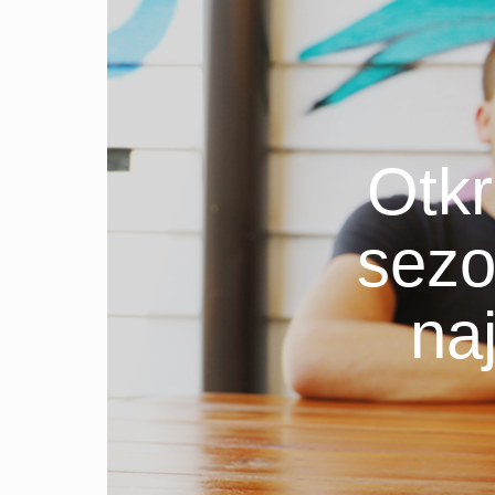
Otkr
sezo
naj