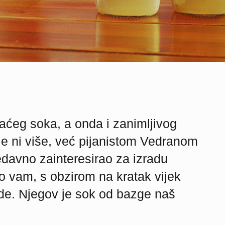
ćeg soka, a onda i zanimljivog
je ni više, već pijanistom Vedranom
davno zainteresirao za izradu
o vam, s obzirom na kratak vijek
ide. Njegov je sok od bazge naš