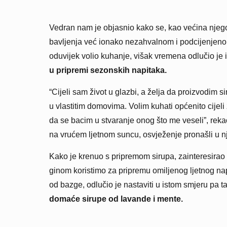
Vedran nam je objasnio kako se, kao većina njegov
bavljenja već ionako nezahvalnom i podcijenjenom
oduvijek volio kuhanje, višak vremena odlučio je i
u pripremi sezonskih napitaka.
“Cijeli sam život u glazbi, a želja da proizvodim 
u vlastitim domovima. Volim kuhati općenito cijeli 
da se bacim u stvaranje onog što me veseli”, re
na vrućem ljetnom suncu, osvježenje pronašli u 
Kako je krenuo s pripremom sirupa, zainteresirao
ginom koristimo za pripremu omiljenog ljetnog napi
od bazge, odlučio je nastaviti u istom smjeru pa t
domaće sirupe od lavande i mente.