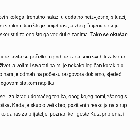
ih kolega, trenutno nalazi u dodatno neizvjesnoj situaciji
 strukom kao što je umjetnost, a zbog činjenice da je
skoristiti za ono što ga već dulje zanima.
Tako se okušao
sirupe javila se početkom godine kada smo svi bili zatvoreni
život, a volim i stvarati pa mi je nekako logičan korak bio
kao nam je odmah na početku razgovora dok smo, sjedeći
njegovom slatkom napitku.
 se i za izradu domaćeg tonika, onog kojeg pomiješanog s
tka. Kada je skupio velik broj pozitivnih reakcija na sirup
ako danas za prijatelje, poznanike i goste Kuta priprema i