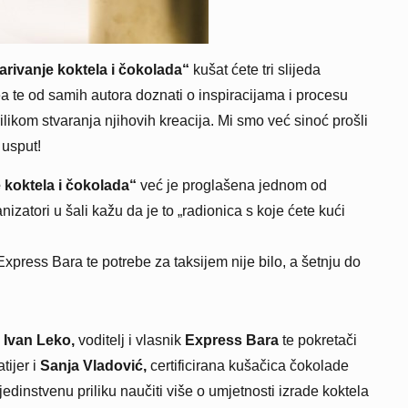
ivanje koktela i čokolada“
kušat ćete tri slijeda
ea te od samih autora doznati o inspiracijama i procesu
ilikom stvaranja njihovih kreacija. Mi smo već sinoć prošli
 usput!
koktela i čokolada“
već je proglašena jednom od
izatori u šali kažu da je to „radionica s koje ćete kući
press Bara te potrebe za taksijem nije bilo, a šetnju do
Ivan Leko,
voditelj i vlasnik
Express Bara
te pokretači
atijer i
Sanja Vladović,
certificirana kušačica čokolade
edinstvenu priliku naučiti više o umjetnosti izrade koktela