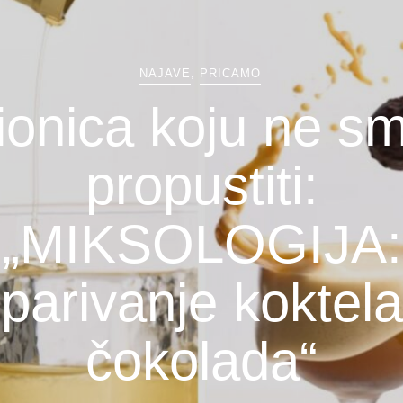
NAJAVE
,
PRIČAMO
onica koju ne sm
propustiti:
„MIKSOLOGIJA:
parivanje koktela
čokolada“