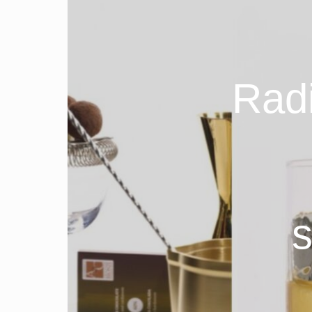
Radi
s