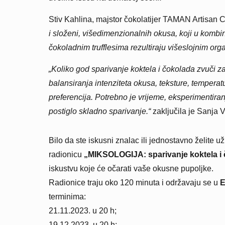
Stiv Kahlina, majstor čokolatijer TAMAN Artisan 
i složeni, višedimenzionalnih okusa, koji u komb
čokoladnim trufflesima rezultiraju višeslojnim org
„Koliko god sparivanje koktela i čokolada zvuči za
balansiranja intenziteta okusa, teksture, temperat
preferencija. Potrebno je vrijeme, eksperimentiran
postiglo skladno sparivanje.“
zaključila je Sanja V
Bilo da ste iskusni znalac ili jednostavno želite u
radionicu
„MIKSOLOGIJA: sparivanje koktela i 
iskustvu koje će očarati vaše okusne pupoljke.
Radionice traju oko 120 minuta i održavaju se u
E
terminima:
21.11.2023. u 20 h;
19.12.2023. u 20 h;