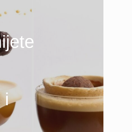
ijete
 i