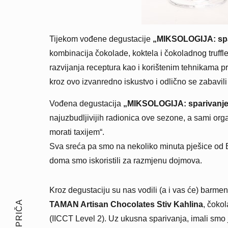
Tijekom vođene degustacije
„MIKSOLOGIJA: spar
kombinacija čokolade, koktela i čokoladnog truffl
razvijanja receptura kao i korištenim tehnikama pr
kroz ovo izvanredno iskustvo i odlično se zabavili
Vođena degustacija
„MIKSOLOGIJA: sparivanje 
najuzbudljivijih radionica ove sezone, a sami organ
morati taxijem“.
Sva sreća pa smo na nekoliko minuta pješice od Ex
doma smo iskoristili za razmjenu dojmova.
Kroz degustaciju su nas vodili (a i vas će) barmen
TAMAN Artisan Chocolates Stiv Kahlina
, čokol
(IICCT Level 2). Uz ukusna sparivanja, imali smo j