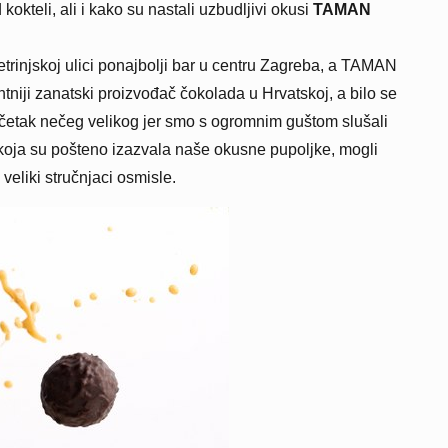
okteli, ali i kako su nastali uzbudljivi okusi
TAMAN
Petrinjskoj ulici ponajbolji bar u centru Zagreba, a TAMAN
ntniji zanatski proizvođač čokolada u Hrvatskoj, a bilo se
 početak nečeg velikog jer smo s ogromnim guštom slušali
a koja su pošteno izazvala naše okusne pupoljke, mogli
veliki stručnjaci osmisle.