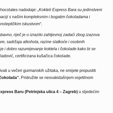
Chocolates nadodaje:
„Kokteli Express Bara su jedinstveni
inaciji s našim kompleksnim i bogatim čokoladama i
anoleptičkim iskustvom“.
bavno, riječ je o izrazito zahtjevnoj zadaći zbog izazova
ure, sadržaja alkohola, razine slatkoće i osobnih
je i dobro razumijevanje koktela i čokolade kako bi se
ladović, certificirana kušačica čokolade.
živati u večeri gurmanskih užitaka, ne smijete propustiti
čokolada“.
Pridružite se nesvakidašnjem osjetilnom
xpress Baru (Petrinjska ulica 4 – Zagreb)
u sljedećim