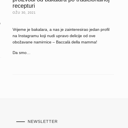
recepturi
OŽU 30, 2021
e
Vrijeme je bakalara, a nas je zainteresirao jedan profil
na Instagramu koji nudi upravo delicije od ove
obožavane namirnice – Baccalà della mamma!
Da smo…
NEWSLETTER