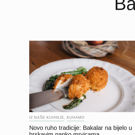
Ba
IZ NAŠE KUHINJE
KUHAMO
,
Novo ruho tradicije: Bakalar na bijelo u
hrskavim panko mrvicama