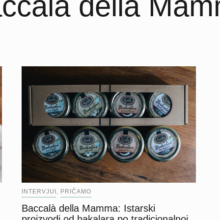
ccalà della Ma
INTERVJUI
PRIČAMO
,
Baccalà della Mamma: Istarski
proizvodi od bakalara po tradicionalnoj