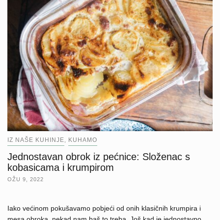
IZ NAŠE KUHINJE
KUHAMO
,
Jednostavan obrok iz pećnice: Složenac s
kobasicama i krumpirom
OŽU 9, 2022
Iako većinom pokušavamo pobjeći od onih klasičnih krumpira i
mesa obroka, nekad nam baš to treba. Još kad je jednostavno,