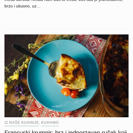
brzo i ukusno, uz…
IZ NAŠE KUHINJE
KUHAMO
,
Francuski krumpir: brz i jednostavan ručak koji