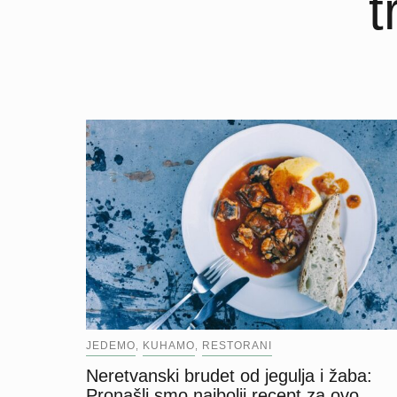
t
JEDEMO
KUHAMO
RESTORANI
,
,
Neretvanski brudet od jegulja i žaba:
Pronašli smo najbolji recept za ovo