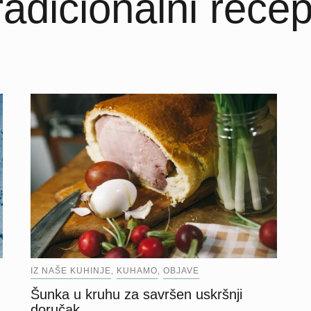
radicionalni recep
IZ NAŠE KUHINJE
KUHAMO
OBJAVE
,
,
Šunka u kruhu za savršen uskršnji
doručak