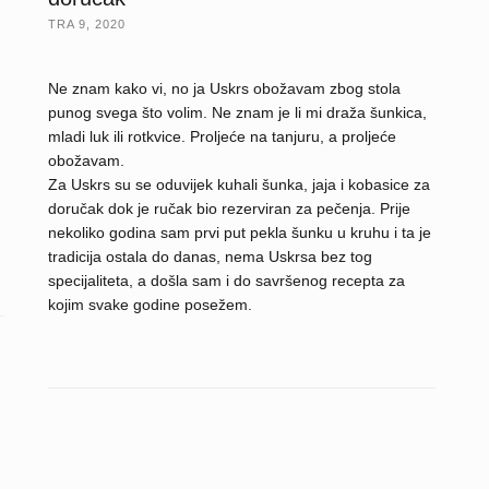
TRA 9, 2020
Ne znam kako vi, no ja Uskrs obožavam zbog stola
punog svega što volim. Ne znam je li mi draža šunkica,
mladi luk ili rotkvice. Proljeće na tanjuru, a proljeće
obožavam.
Za Uskrs su se oduvijek kuhali šunka, jaja i kobasice za
doručak dok je ručak bio rezerviran za pečenja. Prije
nekoliko godina sam prvi put pekla šunku u kruhu i ta je
tradicija ostala do danas, nema Uskrsa bez tog
specijaliteta, a došla sam i do savršenog recepta za
kojim svake godine posežem.