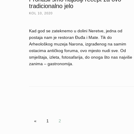
tradicionalno jelo
KOL 10, 2020
Kad god se zateknemo u dolini Neretve, jedna od
postaja nam je restoran Đuđa i Mate. Tik do
Arheološkog muzeja Narona, izgrađenog na samim
ostacima antičkog foruma, ovo mjesto nudi sve. Od
smještaja, izleta, fotosafarija, do onoga što nas najviše
zanima – gastronomija.
«
1
2