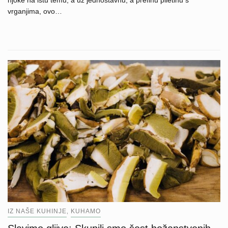
vrganjima, ovo…
IZ NAŠE KUHINJE
KUHAMO
,