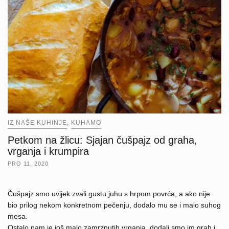
IZ NAŠE KUHINJE
KUHAMO
,
Petkom na žlicu: Sjajan čušpajz od graha,
vrganja i krumpira
PRO 11, 2020
Čušpajz smo uvijek zvali gustu juhu s hrpom povrća, a ako nije
bio prilog nekom konkretnom pečenju, dodalo mu se i malo suhog
mesa.
Ostalo nam je još malo zamrznutih vrganja, dodali smo im grah i