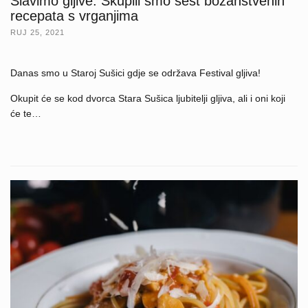
Slavimo gljive: Skupili smo šest božanstvenih
recepata s vrganjima
RUJ 25, 2021
Danas smo u Staroj Sušici gdje se održava Festival gljiva!
Okupit će se kod dvorca Stara Sušica ljubitelji gljiva, ali i oni koji
će te…