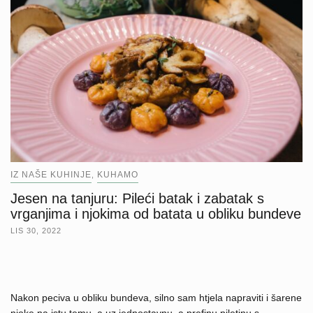
IZ NAŠE KUHINJE
KUHAMO
,
Jesen na tanjuru: Pileći batak i zabatak s
vrganjima i njokima od batata u obliku bundeve
LIS 30, 2022
Nakon peciva u obliku bundeva, silno sam htjela napraviti i šarene
njoke na istu temu, a uz jednostavnu, a prefinu piletinu s