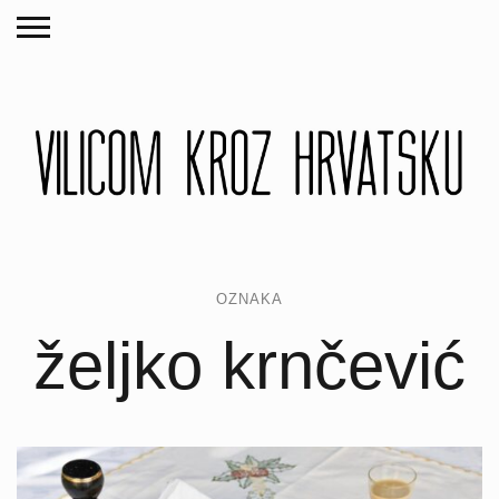
OZNAKA
željko krnčević