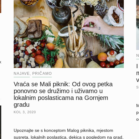
N
k
NAJAVE
PRIČAMO
,
v
Vraća se Mali piknik: Od ovog petka
S
ponovno se družimo i uživamo u
lokalnim poslasticama na Gornjem
gradu
M
p
KOL 3, 2020
o
Upoznajte se s konceptom Malog piknika, mjestom
susreta, lokalnih poslastica, dekica s pogledom na grad,