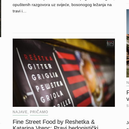
opuštenih razgovora uz svijeće, bosonogog ležanja na
travi i…
N
F
S
NAJAVE
PRIČAMO
,
Fine Street Food by Reshetka &
J
Katarina Vrenc: Pravi hedonistički
z