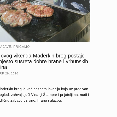
AJAVE
PRIČAMO
,
I ovog vikenda Mađerkin breg postaje
mjesto susreta dobre hrane i vrhunskih
ina
RP 29, 2020
ađerkin breg je već poznata lokacija koja uz predivan
ogled, zahvaljujući Vinariji Štampar i prijateljima, nudi i
dličnu zabavu uz vino, hranu i glazbu.