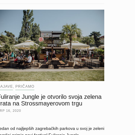
AJAVE
PRIČAMO
,
uliranje Jungle je otvorilo svoja zelena
vrata na Strossmayerovom trgu
RP 16, 2020
edan od najljepših zagrebačkih parkova u svoj je zeleni
agrljaj primio novi festival Fuliranje Jungle.