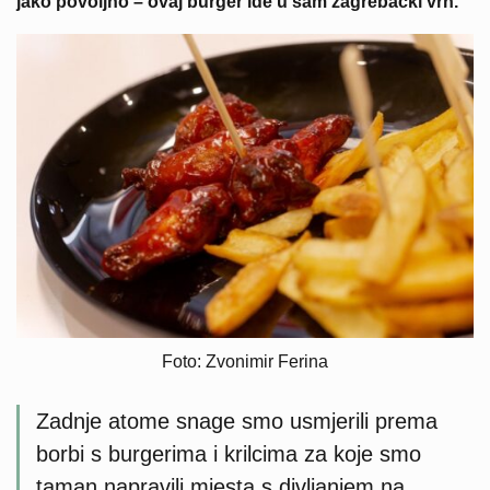
jako povoljno – ovaj burger ide u sam zagrebački vrh.
Foto: Zvonimir Ferina
Zadnje atome snage smo usmjerili prema
borbi s burgerima i krilcima za koje smo
taman napravili mjesta s divljanjem na