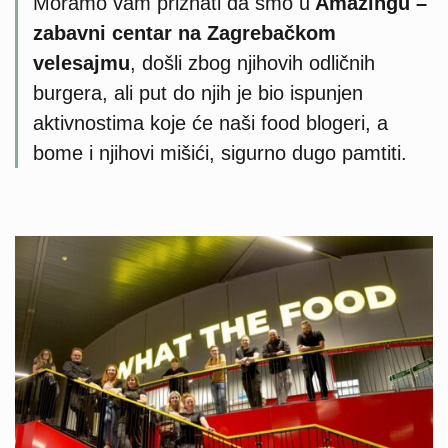
Moramo vam priznati da smo u
Amazingu –
zabavni centar na Zagrebačkom
velesajmu
, došli zbog njihovih odličnih
burgera, ali put do njih je bio ispunjen
aktivnostima koje će naši food blogeri, a
bome i njihovi mišići, sigurno dugo pamtiti.