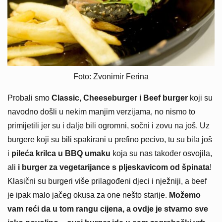
Foto: Zvonimir Ferina
Probali smo
Classic, Cheeseburger i Beef burger
koji su
navodno došli u nekim manjim verzijama, no nismo to
primijetili jer su i dalje bili ogromni, sočni i zovu na još. Uz
burgere koji su bili spakirani u prefino pecivo, tu su bila još
i
pileća krilca u BBQ umaku
koja su nas također osvojila,
ali
i burger za vegetarijance s pljeskavicom od špinata
!
Klasični su burgeri više prilagođeni djeci i nježniji, a beef
je ipak malo jačeg okusa za one nešto starije.
Možemo
vam reći da u tom rangu cijena, a ovdje je stvarno sve