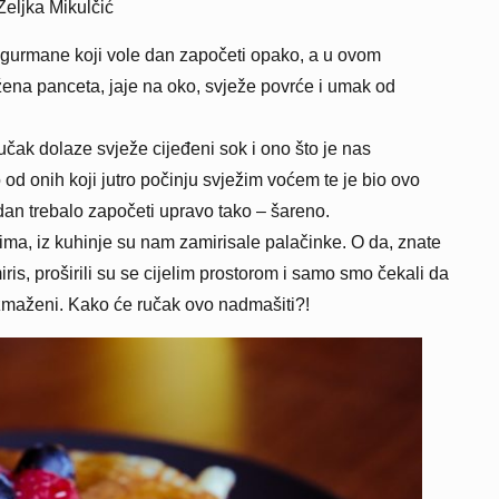
Željka Mikulčić
a gurmane koji vole dan započeti opako, a u ovom
žena panceta, jaje na oko, svježe povrće i umak od
čak dolaze svježe cijeđeni sok i ono što je nas
od onih koji jutro počinju svježim voćem te je bio ovo
 dan trebalo započeti upravo tako – šareno.
ma, iz kuhinje su nam zamirisale palačinke. O da, znate
iris, proširili su se cijelim prostorom i samo smo čekali da
razmaženi. Kako će ručak ovo nadmašiti?!