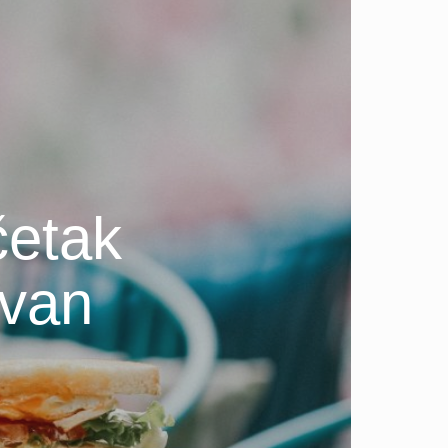
četak
 van