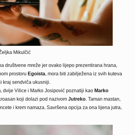
Željka Mikulčić
na društvene mreže jer ovako lijepo prezentirana hrana,
snom prostoru
Egoista
, mora biti zabilježena iz svih kuteva
oji kraj sendviča ukusniji.
m, dvije Vilice i Marko Josipović poznatiji kao
Marko
 kroasan koji dolazi pod nazivom
Jutreko
. Taman mastan,
cete i krem namaza. Savršena opcija za ona lijena jutra,