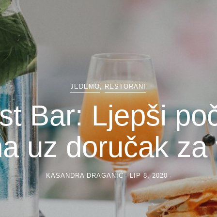
JEDEMO
,
RESTORANI
st Bar: Ljepši po
a uz doručak za
KASANDRA DRAGANIĆ
LIP 8, 2020