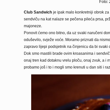
Foto: 
Club Sandwich
je ipak malo konkretniji obrok z
sendviču na kat nalaze se pečena pileća prsa, pr
majoneze.
Ponovit ćemo ono bitno, da uz svaki naručeni doru
oduševilo, svježe voće. Moramo priznati da nismo 
zapravo lijepi podsjetnik na činjenicu da bi svaki
Dok smo mastili brade ovim kroasanima i sendviči
onaj tren kad dotaknu vrelu ploču, onaj zvuk, a i m
probamo još i to i mogli smo krenuti u dan siti i 