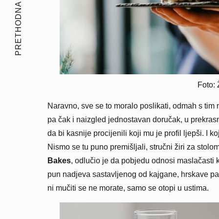
PRETHODNA PRIČA
Foto: 
Naravno, sve se to moralo poslikati, odmah s tim 
pa čak i naizgled jednostavan doručak, u prekra
da bi kasnije procijenili koji mu je profil ljepši. I k
Nismo se tu puno premišljali, stručni žiri za stolo
Bakes
, odlučio je da pobjedu odnosi maslačasti
pun nadjeva sastavljenog od kajgane, hrskave pan
ni mučiti se ne morate, samo se otopi u ustima.