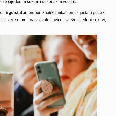
a svježe cijeđenim sokom i sezonskim voćem.
jen
Egoist Bar
, prepun znatiželjnika i entuzijasta u potrazi
li, već su pred nas stizale kavice, svježe cijeđeni sokovi,