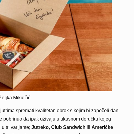
Željka Mikulčić
 jutrima spremati kvalitetan obrok s kojim bi započeli dan
e pobrinuo da ipak uživaju u ukusnom doručku kojeg
u tri varijante;
Jutreko
,
Club Sandwich
ili
Američke