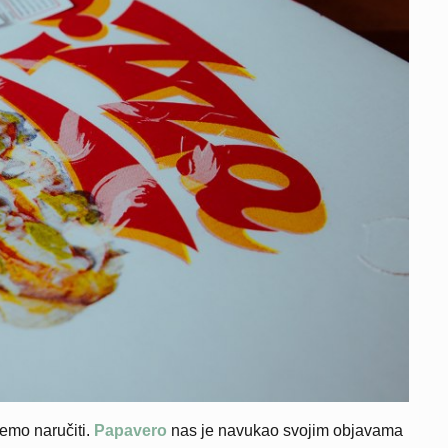
emo naručiti.
Papavero
nas je navukao svojim objavama