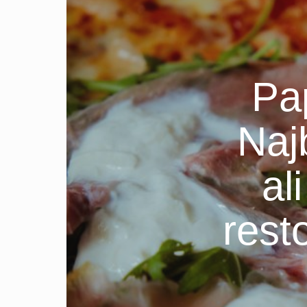
Pa
Najb
al
rest