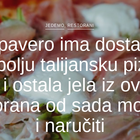
JEDEMO
,
RESTORANI
pavero ima dosta
olju talijansku p
i i ostala jela iz o
orana od sada m
i naručiti