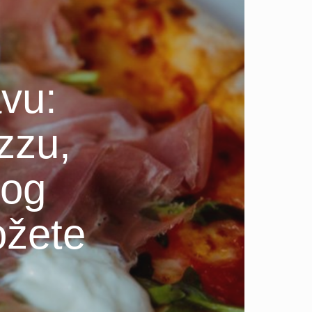
vu:
izzu,
vog
ožete