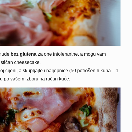
onude
bez glutena
za one intolerantne, a mogu vam
ntastičan cheesecake.
 cijeni, a skupljajte i naljepnice (50 potrošenih kuna – 1
zu po vašem izboru na račun kuće.