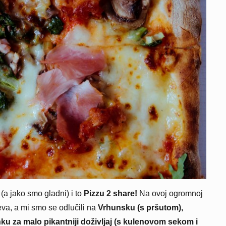
 (a jako smo gladni) i to
Pizzu 2 share!
Na ovoj ogromnoj
jeva, a mi smo se odlučili na
Vrhunsku (s pršutom),
nku za malo pikantniji doživljaj (s kulenovom sekom i