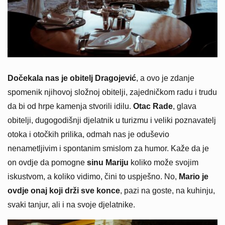
Dočekala nas je obitelj Dragojević
, a ovo je zdanje
spomenik njihovoj složnoj obitelji, zajedničkom radu i trudu
da bi od hrpe kamenja stvorili idilu.
Otac Rade
, glava
obitelji, dugogodišnji djelatnik u turizmu i veliki poznavatelj
otoka i otočkih prilika, odmah nas je oduševio
nenametljivim i spontanim smislom za humor. Kaže da je
on ovdje da pomogne
sinu Mariju
koliko može svojim
iskustvom, a koliko vidimo, čini to uspješno. No,
Mario je
ovdje onaj koji drži sve konce
, pazi na goste, na kuhinju,
svaki tanjur, ali i na svoje djelatnike.