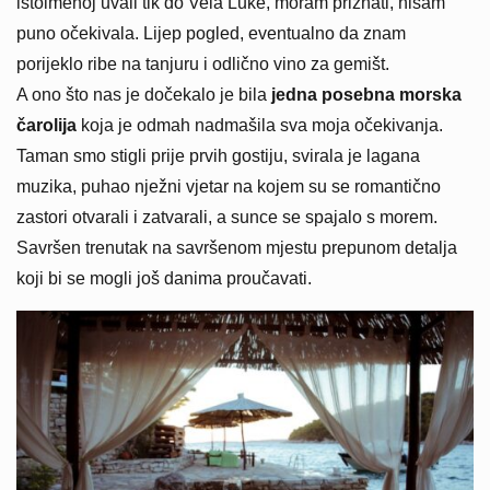
istoimenoj uvali tik do Vela Luke, moram priznati, nisam
puno očekivala. Lijep pogled, eventualno da znam
porijeklo ribe na tanjuru i odlično vino za gemišt.
A ono što nas je dočekalo je bila
jedna posebna morska
čarolija
koja je odmah nadmašila sva moja očekivanja.
Taman smo stigli prije prvih gostiju, svirala je lagana
muzika, puhao nježni vjetar na kojem su se romantično
zastori otvarali i zatvarali, a sunce se spajalo s morem.
Savršen trenutak na savršenom mjestu prepunom detalja
koji bi se mogli još danima proučavati.