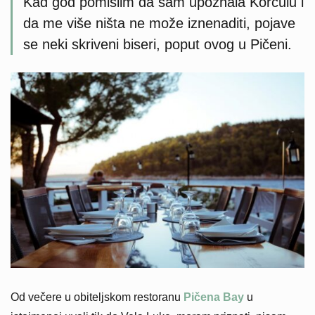
Kad god pomislim da sam upoznala Korčulu i
da me više ništa ne može iznenaditi, pojave
se neki skriveni biseri, poput ovog u Pičeni.
Od večere u obiteljskom restoranu
Pičena Bay
u