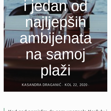
i jedan od
najljepših
ambijenata
na samoj
plaži
KASANDRA DRAGANIĆ
KOL 22, 2020