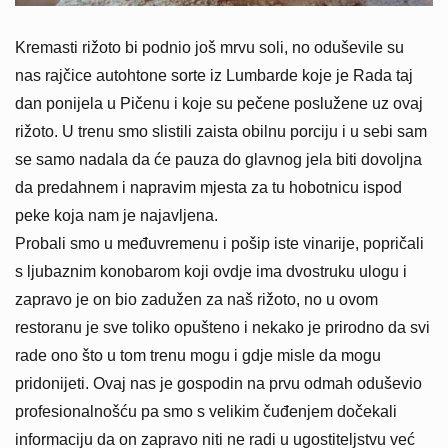
Kremasti rižoto bi podnio još mrvu soli, no oduševile su
nas rajčice autohtone sorte iz Lumbarde koje je Rada taj
dan ponijela u Pičenu i koje su pečene poslužene uz ovaj
rižoto. U trenu smo slistili zaista obilnu porciju i u sebi sam
se samo nadala da će pauza do glavnog jela biti dovoljna
da predahnem i napravim mjesta za tu hobotnicu ispod
peke koja nam je najavljena.
Probali smo u međuvremenu i pošip iste vinarije, popričali
s ljubaznim konobarom koji ovdje ima dvostruku ulogu i
zapravo je on bio zadužen za naš rižoto, no u ovom
restoranu je sve toliko opušteno i nekako je prirodno da svi
rade ono što u tom trenu mogu i gdje misle da mogu
pridonijeti. Ovaj nas je gospodin na prvu odmah oduševio
profesionalnošću pa smo s velikim čuđenjem dočekali
informaciju da on zapravo niti ne radi u ugostiteljstvu već