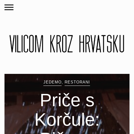
JEDEMO
,
RESTORANI
Priče s
Korčule: