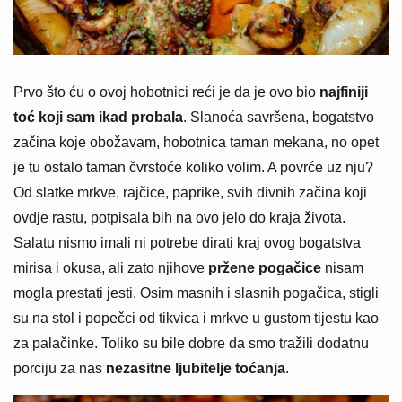
Prvo što ću o ovoj hobotnici reći je da je ovo bio
najfiniji
toć koji sam ikad probala
. Slanoća savršena, bogatstvo
začina koje obožavam, hobotnica taman mekana, no opet
je tu ostalo taman čvrstoće koliko volim. A povrće uz nju?
Od slatke mrkve, rajčice, paprike, svih divnih začina koji
ovdje rastu, potpisala bih na ovo jelo do kraja života.
Salatu nismo imali ni potrebe dirati kraj ovog bogatstva
mirisa i okusa, ali zato njihove
pržene pogačice
nisam
mogla prestati jesti. Osim masnih i slasnih pogačica, stigli
su na stol i popečci od tikvica i mrkve u gustom tijestu kao
za palačinke. Toliko su bile dobre da smo tražili dodatnu
porciju za nas
nezasitne ljubitelje toćanja
.