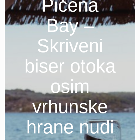
Pičena
Bay –
Skriveni
biser otoka
osim
vrhunske
hrane nudi