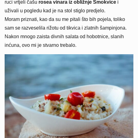
ruci vrtjeli čašu
rosea vinara iz obližnje Smokvice
i
uživali u pogledu kad je na stol stiglo predjelo.
Moram priznati, kao da su me pitali što bih pojela, toliko
sam se razveselila rižotu od tikvica i zlatnih šampinjona.
Nakon mnogo zaista divnih salata od hobotnice, slanih
inćuna, ovo mi je stvarno trebalo.