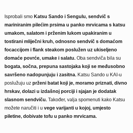
Isprobali smo
Katsu Sando i Sengulu, sendvič s
mariniranim pilećim prsima u panko mrvicama s katsu
umakom, salatom i prženim lukom upakiranim u
tostirani mliječni kruh, odnosno sendvič s domaćom
focaccijom i flank steakom poslužen uz ukiseljeno
domaće povrće, umake i salatu.
Oba sendviča bila su
bogata, sočna, prepuna sastojaka koji se međusobno
savršeno nadopunjuju i zasitna.
Katsu Sando u KAI-u
poslužuju uz
prženi batat koji je, moramo priznati, divno
hrskav, dolazi u izdašnoj porciji i sjajan je dodatak
slasnom sendviču.
Također, valja spomenuti kako Katsu
možete naručiti i u
vege varijanti u kojoj, umjesto
piletine, dobivate tofu u panko mrvicama.