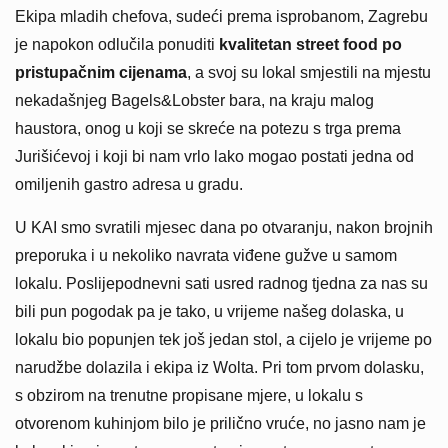
Ekipa mladih chefova, sudeći prema isprobanom, Zagrebu
je napokon odlučila ponuditi
kvalitetan street food po
pristupačnim cijenama
, a svoj su lokal smjestili na mjestu
nekadašnjeg Bagels&Lobster bara, na kraju malog
haustora, onog u koji se skreće na potezu s trga prema
Jurišićevoj i koji bi nam vrlo lako mogao postati jedna od
omiljenih gastro adresa u gradu.
U KAI smo svratili mjesec dana po otvaranju, nakon brojnih
preporuka i u nekoliko navrata viđene gužve u samom
lokalu. Poslijepodnevni sati usred radnog tjedna za nas su
bili pun pogodak pa je tako, u vrijeme našeg dolaska, u
lokalu bio popunjen tek još jedan stol, a cijelo je vrijeme po
narudžbe dolazila i ekipa iz Wolta. Pri tom prvom dolasku,
s obzirom na trenutne propisane mjere, u lokalu s
otvorenom kuhinjom bilo je prilično vruće, no jasno nam je