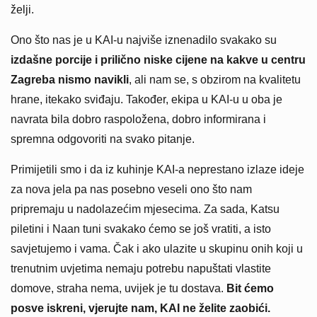
želji.
Ono što nas je u KAI-u najviše iznenadilo svakako su
izdašne porcije i prilično niske cijene na kakve u centru
Zagreba nismo navikli
, ali nam se, s obzirom na kvalitetu
hrane, itekako sviđaju. Također, ekipa u KAI-u u oba je
navrata bila dobro raspoložena, dobro informirana i
spremna odgovoriti na svako pitanje.
Primijetili smo i da iz kuhinje KAI-a neprestano izlaze ideje
za nova jela pa nas posebno veseli ono što nam
pripremaju u nadolazećim mjesecima. Za sada, Katsu
piletini i Naan tuni svakako ćemo se još vratiti, a isto
savjetujemo i vama. Čak i ako ulazite u skupinu onih koji u
trenutnim uvjetima nemaju potrebu napuštati vlastite
domove, straha nema, uvijek je tu dostava.
Bit ćemo
posve iskreni, vjerujte nam, KAI ne želite zaobići.