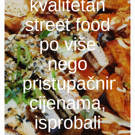
kvalitetan
street food
po više
nego
pristupačnim
cijenama,
isprobali