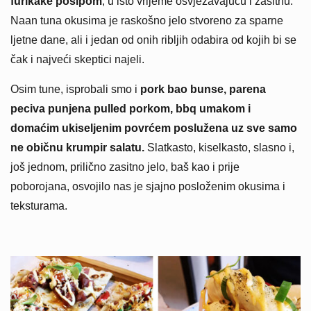
furikake posipom
, u isto vrijeme osvježavajuću i zasitnu.
Naan tuna okusima je raskošno jelo stvoreno za sparne
ljetne dane, ali i jedan od onih ribljih odabira od kojih bi se
čak i najveći skeptici najeli.
Osim tune, isprobali smo i
pork bao bunse, parena
peciva punjena pulled porkom, bbq umakom i
domaćim ukiseljenim povrćem poslužena uz sve samo
ne običnu krumpir salatu.
Slatkasto, kiselkasto, slasno i,
još jednom, prilično zasitno jelo, baš kao i prije
poborojana, osvojilo nas je sjajno posloženim okusima i
teksturama.