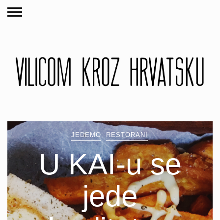
JEDEMO
,
RESTORANI
U KAI-u se
jede