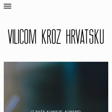
IZ NAŠE KUHINJE
,
KUHAMO