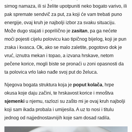
sirnog namaza, ili si želite upotpuniti neko bogato varivo, ili
pak spremate sendvič za put, za koji će vam trebati puno
energije, ovaj kruh je najbolji izbor za svaku situaciju.
Može dugo stajati i poprilično je
zasitan
, pa ga nećete
moći pojesti cijelu polovicu kao tipičnog bijelog, koji je pun
zraka i kvasca. Ok, ako se malo zaletite, pogotovo dok je
vruć, iznutra mekan i topao, a izvana hrskave, netom
pečene korice, mogli biste se pronaći u zoni opasnosti da
ta polovica vrlo lako nađe svoj put do želuca.
Njegova bogata struktura koja je
poput kolača
, hrpe
okusa koje daju začini, te hrskavost korice i mnoštva
sjemenki
u njemu, razlozi su zašto mi je ovaj kruh najbolji
koji sam ikada probala i umijesila. A uz to nosi i titulu
jednog od najjednostavnijih koje sam dosad radila.