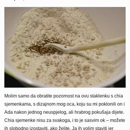
Molim samo da obratite pozornost na ovu staklenku s chia
sjemenkama, s dizajnom mog oca, koju su mi poklonili on i
Ada nakon jednog neuspjelog, ali hrabrog pokušaja dijete.
Chia sjemenke nisu za svakoga, i to je sasvim ok – možete
ih slobodno izostaviti, ako želite. Ja ih volim staviti jer