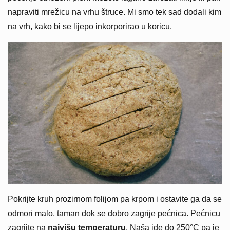
napraviti mrežicu na vrhu štruce. Mi smo tek sad dodali kim
na vrh, kako bi se lijepo inkorporirao u koricu.
Pokrijte kruh prozirnom folijom pa krpom i ostavite ga da se
odmori malo, taman dok se dobro zagrije pećnica. Pećnicu
zagrijte na
najvišu temperaturu
. Naša ide do 250°C pa je