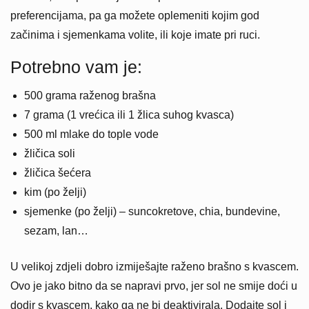
preferencijama, pa ga možete oplemeniti kojim god
začinima i sjemenkama volite, ili koje imate pri ruci.
Potrebno vam je:
500 grama raženog brašna
7 grama (1 vrećica ili 1 žlica suhog kvasca)
500 ml mlake do tople vode
žličica soli
žličica šećera
kim (po želji)
sjemenke (po želji) – suncokretove, chia, bundevine,
sezam, lan…
U velikoj zdjeli dobro izmiješajte raženo brašno s kvascem.
Ovo je jako bitno da se napravi prvo, jer sol ne smije doći u
dodir s kvascem, kako ga ne bi deaktivirala. Dodajte sol i