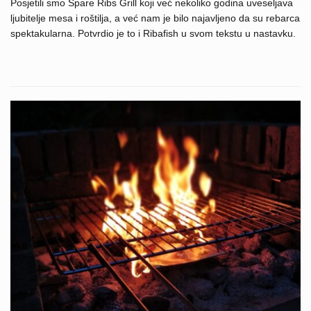
Posjetili smo Spare Ribs Grill koji već nekoliko godina uveseljava
ljubitelje mesa i roštilja, a već nam je bilo najavljeno da su rebarca
spektakularna. Potvrdio je to i Ribafish u svom tekstu u nastavku.