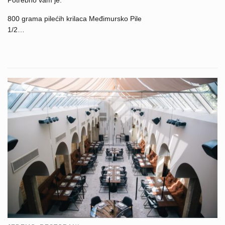
800 grama pilećih krilaca Međimursko Pile
1/2…