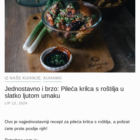
IZ NAŠE KUHINJE
KUHAMO
,
Jednostavno i brzo: Pileća krilca s roštilja u
slatko ljutom umaku
LIP 12, 2024
Ovo je najjednostavniji recept za pileća krilca s roštilja, a polizat
ćete prste poslije njih!
Potrebno vam je: