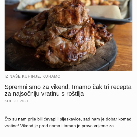
IZ NAŠE KUHINJE
KUHAMO
,
Spremni smo za vikend: Imamo čak tri recepta
za najsočniju vratinu s roštilja
KOL 20, 2021
Što su nam prije bili ćevapi i pljeskavice, sad nam je dobar komad
vratine! Vikend je pred nama i taman je pravo vrijeme za…