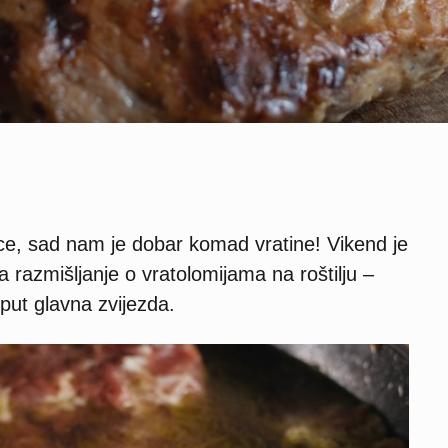
vice, sad nam je dobar komad vratine! Vikend je
 razmišljanje o vratolomijama na roštilju –
 put glavna zvijezda.