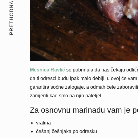
PRETHODNA PRIČA
Mesnica Ravlić
se pobrinula da nas čekaju odlič
da ti odresci budu ipak malo deblji, u ovoj će vam
garantira sočne zalogaje, a odmah ćete zaboravi
zamjerili kad smo na njih naletjeli.
Za osnovnu marinadu vam je p
vratina
češanj češnjaka po odresku