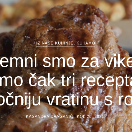
IZ NAŠE KUHINJE
,
KUHAMO
emni smo za vik
mo čak tri recept
čniju vratinu s ro
KASANDRA DRAGANIĆ
KOL 20, 2021