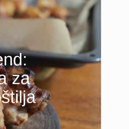
end:
a za
štilja