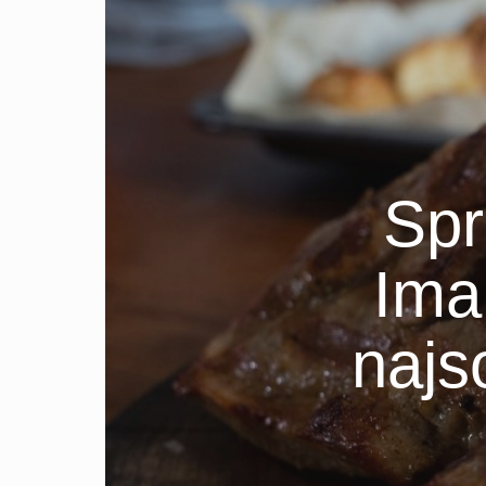
Spr
Ima
najso