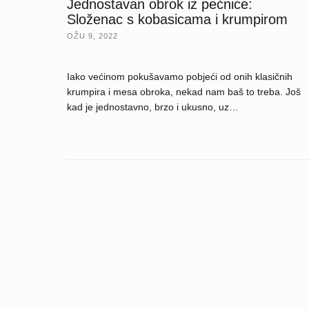
Jednostavan obrok iz pećnice:
Složenac s kobasicama i krumpirom
OŽU 9, 2022
Iako većinom pokušavamo pobjeći od onih klasičnih
krumpira i mesa obroka, nekad nam baš to treba. Još
kad je jednostavno, brzo i ukusno, uz…