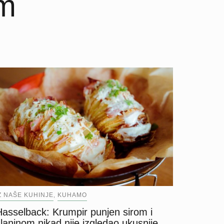
om
Z NAŠE KUHINJE
KUHAMO
,
Hasselback: Krumpir punjen sirom i
laninom nikad nije izgledao ukusnije