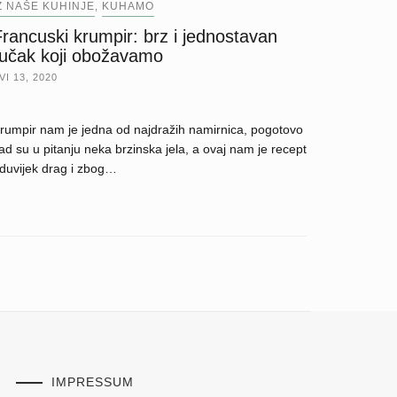
Z NAŠE KUHINJE
KUHAMO
,
rancuski krumpir: brz i jednostavan
ručak koji obožavamo
VI 13, 2020
rumpir nam je jedna od najdražih namirnica, pogotovo
ad su u pitanju neka brzinska jela, a ovaj nam je recept
duvijek drag i zbog…
IMPRESSUM