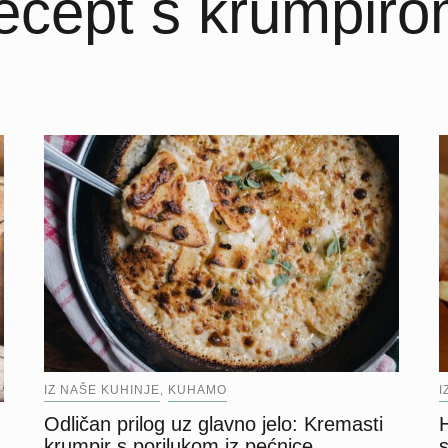
ecept s krumpir
IZ NAŠE KUHINJE
KUHAMO
I
,
Odličan prilog uz glavno jelo: Kremasti
krumpir s porilukom iz pećnice
s