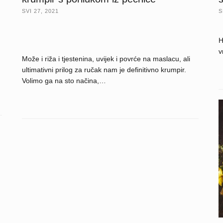
SVI 27, 2021
S
H
v
Može i riža i tjestenina, uvijek i povrće na maslacu, ali
ultimativni prilog za ručak nam je definitivno krumpir.
Volimo ga na sto načina,…