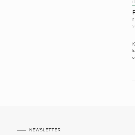
I
F
S
K
k
o
NEWSLETTER