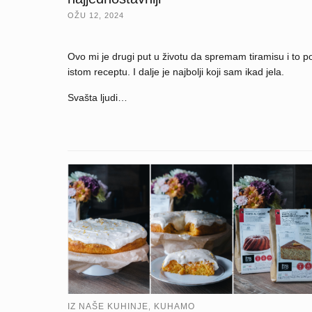
OŽU 12, 2024
Ovo mi je drugi put u životu da spremam tiramisu i to p
istom receptu. I dalje je najbolji koji sam ikad jela.
Svašta ljudi…
IZ NAŠE KUHINJE
KUHAMO
,