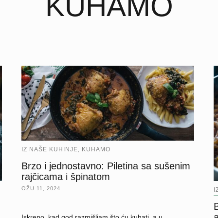
KUHAMO
IZ NAŠE KUHINJE
KUHAMO
,
Brzo i jednostavno: Piletina sa sušenim
rajčicama i špinatom
OŽU 11, 2024
I
B
Iskreno, kad god razmišljam što ću kuhati, a u