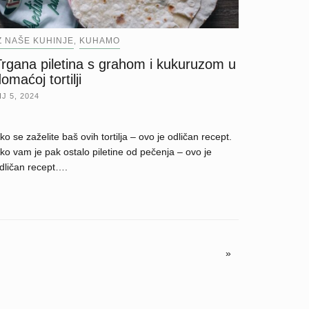
Z NAŠE KUHINJE
KUHAMO
,
Trgana piletina s grahom i kukuruzom u
omaćoj tortilji
IJ 5, 2024
ko se zaželite baš ovih tortilja – ovo je odličan recept.
ko vam je pak ostalo piletine od pečenja – ovo je
dličan recept….
»