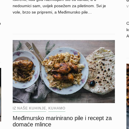
nedoumici sam, uvijek posežem za piletinom. Svi je
V
vole, brzo se pripremi, a Međimursko pile…
o
O
k
A
IZ NAŠE KUHINJE
KUHAMO
,
Međimursko marinirano pile i recept za
domaće mlince