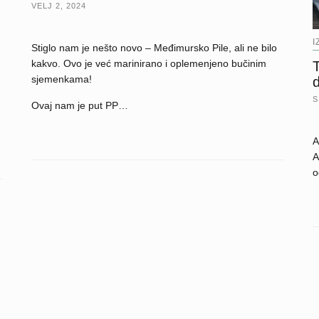
VELJ 2, 2024
I
Stiglo nam je nešto novo – Međimursko Pile, ali ne bilo
kakvo. Ovo je već marinirano i oplemenjeno bučinim
sjemenkama!
d
S
Ovaj nam je put PP…
A
A
o