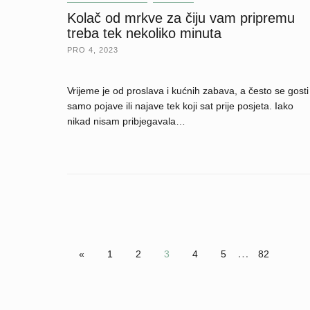
Kolač od mrkve za čiju vam pripremu
treba tek nekoliko minuta
PRO 4, 2023
Vrijeme je od proslava i kućnih zabava, a često se gosti
samo pojave ili najave tek koji sat prije posjeta. Iako
nikad nisam pribjegavala…
…
«
1
2
3
4
5
82