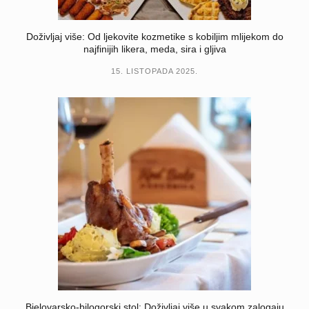
Doživljaj više: Od ljekovite kozmetike s kobiljim mlijekom do
najfinijih likera, meda, sira i gljiva
15. LISTOPADA 2025.
Bjelovarsko-bilogorski stol: Doživljaj više u svakom zalogaju