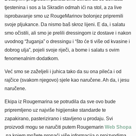
tjestenina i sos a la Skradin odmah ići na stol, a za live
isprobavanje smo uz RougeMarinov bolonjez pripremili
svoje pljukance. Da nismo baš skroz lijeni. E da, i salatu
smo očistili, ali smo je prelili dressingom iz dostave i nakon
uvodnog “žuganja” o dressingu i “što će ti više od kvasine i
dobrog ulja”, pojeli svoje riječi, a bome i salatu s ovim
fenomenalnim dodatkom.
Već smo se zaželjeli i juhica tako da su ona pileća i od
rajčice (svakom njegovo) sjele kao naručene. Ah da, i jesu
naručene.
Ekipa iz Rougemarina se potrudila da sve ovo bude
pripremljeno uz najviše higijenske standarde te
zapakirano, pasterizirano i stavljeno u prodaju.
Svi
proizvodi mogu se naručiti putem Rougemarin
Web Shopa
na kojem možete pronaći više informacija o proizvodima,