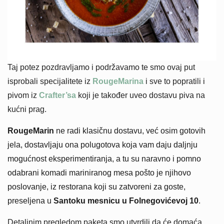
Taj potez pozdravljamo i podržavamo te smo ovaj put
isprobali specijalitete iz
RougeMarina
i sve to popratili i
pivom iz
Crafter’sa
koji je također uveo dostavu piva na
kućni prag.
RougeMarin
ne radi klasičnu dostavu, već osim gotovih
jela, dostavljaju ona polugotova koja vam daju daljnju
mogućnost eksperimentiranja, a tu su naravno i pomno
odabrani komadi mariniranog mesa pošto je njihovo
poslovanje, iz restorana koji su zatvoreni za goste,
preseljena u
Santoku mesnicu u Folnegovićevoj 10
.
Detaljnim pregledom paketa smo utvrdili da će domaća