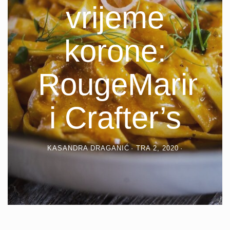
vrijeme
korone:
RougeMarin
i Crafter’s
KASANDRA DRAGANIĆ
TRA 2, 2020