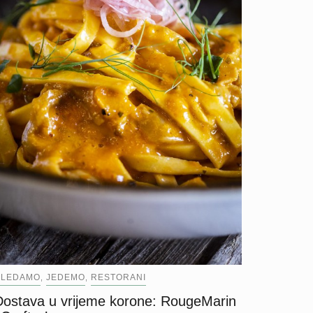
GLEDAMO
JEDEMO
RESTORANI
,
,
Dostava u vrijeme korone: RougeMarin