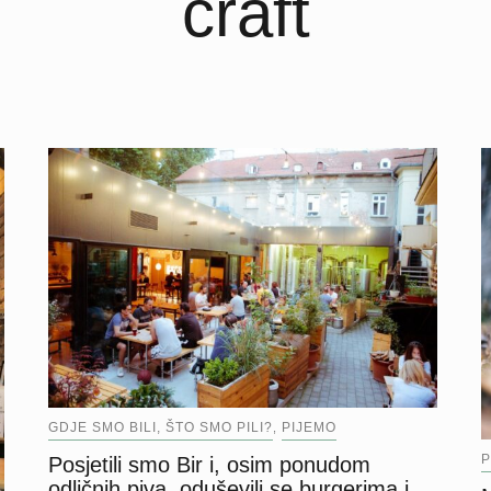
craft
GDJE SMO BILI, ŠTO SMO PILI?
PIJEMO
,
P
Posjetili smo Bir i, osim ponudom
odličnih piva, oduševili se burgerima i