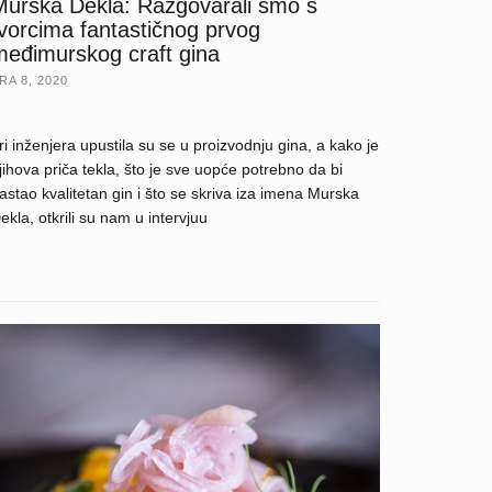
Murska Dekla: Razgovarali smo s
tvorcima fantastičnog prvog
međimurskog craft gina
RA 8, 2020
ri inženjera upustila su se u proizvodnju gina, a kako je
jihova priča tekla, što je sve uopće potrebno da bi
astao kvalitetan gin i što se skriva iza imena Murska
ekla, otkrili su nam u intervjuu