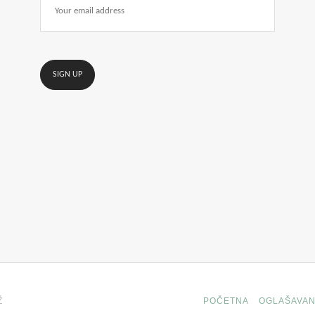
Ž
POČETNA
OGLAŠAVAN