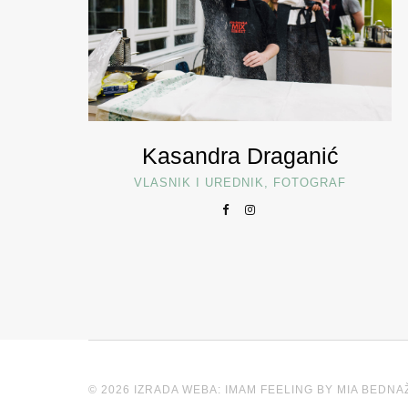
Kasandra Draganić
VLASNIK I UREDNIK, FOTOGRAF
© 2026 IZRADA WEBA: IMAM FEELING BY MIA BEDNA