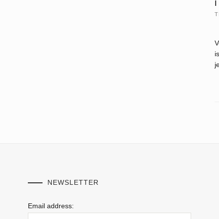
i
T
V
i
j
NEWSLETTER
Email address: