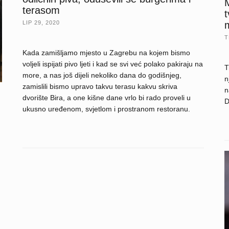
terasom
LIP 29, 2020
T
Kada zamišljamo mjesto u Zagrebu na kojem bismo
voljeli ispijati pivo ljeti i kad se svi već polako pakiraju na
T
more, a nas još dijeli nekoliko dana do godišnjeg,
n
zamislili bismo upravo takvu terasu kakvu skriva
n
dvorište Bira, a one kišne dane vrlo bi rado proveli u
D
ukusno uređenom, svjetlom i prostranom restoranu.