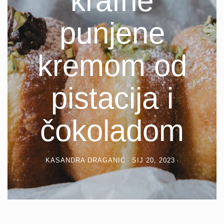
krafne
punjene
kremom od
pistacija i
čokoladom
KASANDRA DRAGANIĆ
SIJ 20, 2023