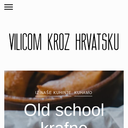
IZ NAŠE KUHINJE
,
KUHAMO
Old school