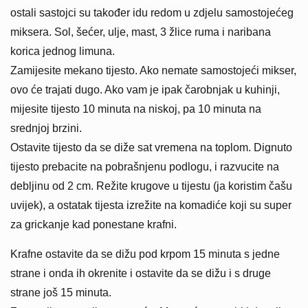
ostali sastojci su također idu redom u zdjelu samostojećeg
miksera. Sol, šećer, ulje, mast, 3 žlice ruma i naribana
korica jednog limuna.
Zamijesite mekano tijesto. Ako nemate samostojeći mikser,
ovo će trajati dugo. Ako vam je ipak čarobnjak u kuhinji,
mijesite tijesto 10 minuta na niskoj, pa 10 minuta na
srednjoj brzini.
Ostavite tijesto da se diže sat vremena na toplom. Dignuto
tijesto prebacite na pobrašnjenu podlogu, i razvucite na
debljinu od 2 cm. Režite krugove u tijestu (ja koristim čašu
uvijek), a ostatak tijesta izrežite na komadiće koji su super
za grickanje kad ponestane krafni.
Krafne ostavite da se dižu pod krpom 15 minuta s jedne
strane i onda ih okrenite i ostavite da se dižu i s druge
strane još 15 minuta.