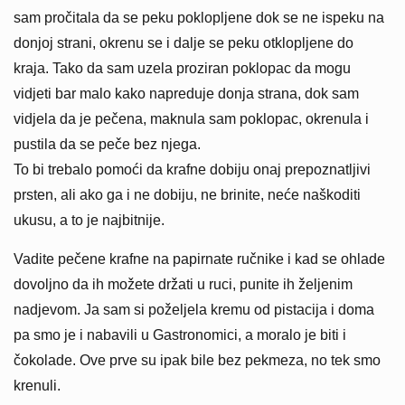
sam pročitala da se peku poklopljene dok se ne ispeku na
donjoj strani, okrenu se i dalje se peku otklopljene do
kraja. Tako da sam uzela proziran poklopac da mogu
vidjeti bar malo kako napreduje donja strana, dok sam
vidjela da je pečena, maknula sam poklopac, okrenula i
pustila da se peče bez njega.
To bi trebalo pomoći da krafne dobiju onaj prepoznatljivi
prsten, ali ako ga i ne dobiju, ne brinite, neće naškoditi
ukusu, a to je najbitnije.
Vadite pečene krafne na papirnate ručnike i kad se ohlade
dovoljno da ih možete držati u ruci, punite ih željenim
nadjevom. Ja sam si poželjela kremu od pistacija i doma
pa smo je i nabavili u Gastronomici, a moralo je biti i
čokolade. Ove prve su ipak bile bez pekmeza, no tek smo
krenuli.