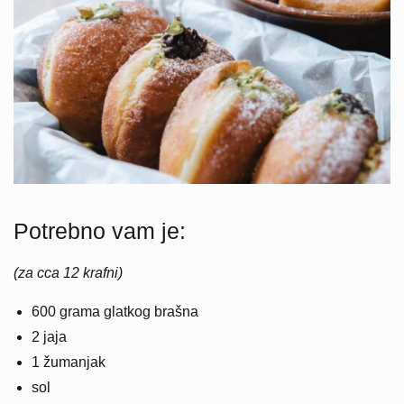
Potrebno vam je:
(za cca 12 krafni)
600 grama glatkog brašna
2 jaja
1 žumanjak
sol