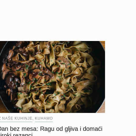
Z NAŠE KUHINJE
KUHAMO
,
Dan bez mesa: Ragu od gljiva i domaći
iroki rezanci