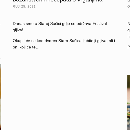
O
RUJ 25, 2021
.
N
Danas smo u Staroj Sušici gdje se održava Festival
g
gljiva!
m
Okupit će se kod dvorca Stara Sušica ljubitelji gljiva, ali i
P
oni koji će te…