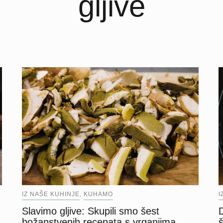
gljive
I
IZ NAŠE KUHINJE
KUHAMO
,
Slavimo gljive: Skupili smo šest
š
božanstvenih recepata s vrganjima