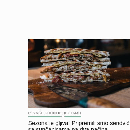
IZ NAŠE KUHINJE
KUHAMO
,
Sezona je gljiva: Pripremili smo sendvič
sa sunčanicama na dva načina