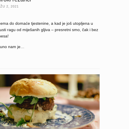
ŽU 2, 2021
ema do domaće tjestenine, a kad je još utopljena u
usti ragu od miješanih gljiva – presretni smo, čak i bez
esa!
uno nam je…