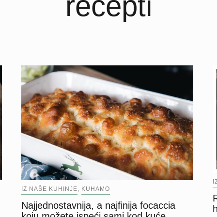
recepti
I
IZ NAŠE KUHINJE
KUHAMO
,
R
Najjednostavnija, a najfinija focaccia
koju možete ispeći sami kod kuće