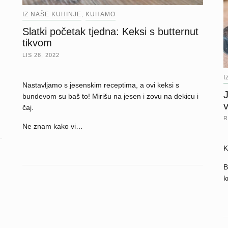
IZ NAŠE KUHINJE
KUHAMO
,
Slatki početak tjedna: Keksi s butternut
tikvom
LIS 28, 2022
I
Nastavljamo s jesenskim receptima, a ovi keksi s
J
bundevom su baš to! Mirišu na jesen i zovu na dekicu i
v
čaj.
R
Ne znam kako vi…
K
B
k