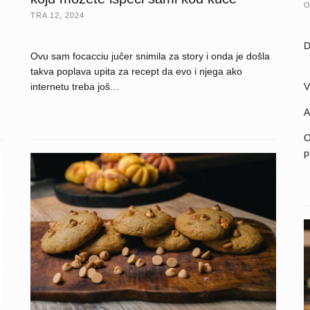
O
TRA 12, 2024
D
Ovu sam focacciu jučer snimila za story i onda je došla
takva poplava upita za recept da evo i njega ako
internetu treba još…
V
A
O
p