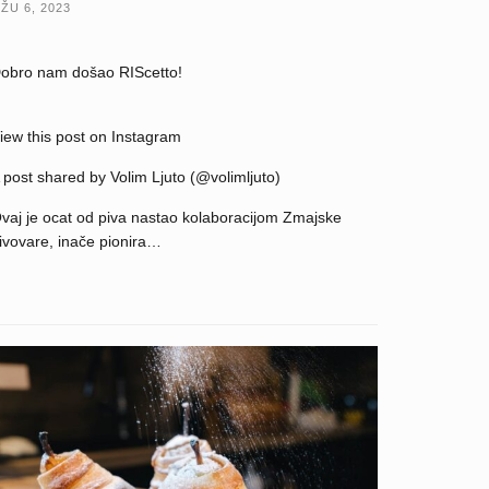
ŽU 6, 2023
obro nam došao RIScetto!
iew this post on Instagram
 post shared by Volim Ljuto (@volimljuto)
vaj je ocat od piva nastao kolaboracijom Zmajske
ivovare, inače pionira…