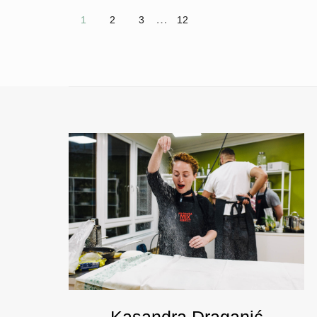
…
1
2
3
12