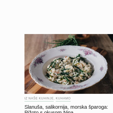
IZ NAŠE KUHINJE
KUHAMO
,
Slanuša, salikornija, morska šparoga:
Rižoto s okusom Nina