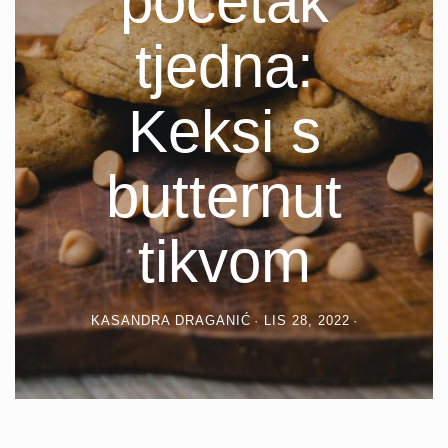
početak
tjedna:
Keksi s
butternut
tikvom
KASANDRA DRAGANIĆ
LIS 28, 2022