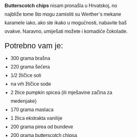
Butterscotch chips
nisam pronašla u Hrvatskoj, no
najbliže tome što mogu zamisliti su Werther’s mekane
karamele iako, ako ste ikako u mogućnosti, nabavite baš
ovakve. Naravno, umiješati možete i komadiće čokolade.
Potrebno vam je:
300 grama brašna
220 grama šećera
1/2 žličice soli
na vrh žličice sode
2 žlice pumpkin spicea (ili mješavine začina za
medenjake)
170 grama maslaca
1 žlica ekstrakta vanilije
200 grama pirea od bundeve
200 grama butterscotch chipsa