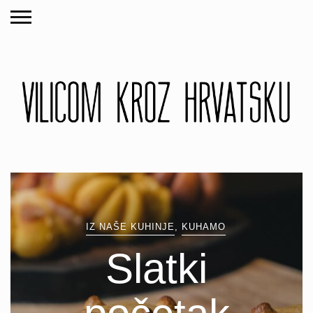
IZ NAŠE KUHINJE
,
KUHAMO
Slatki