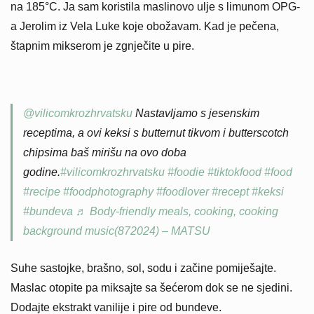
na 185°C. Ja sam koristila maslinovo ulje s limunom OPG-
a Jerolim iz Vela Luke koje obožavam. Kad je pečena,
štapnim mikserom je zgnječite u pire.
@vilicomkrozhrvatsku
Nastavljamo s jesenskim
receptima, a ovi keksi s butternut tikvom i butterscotch
chipsima baš mirišu na ovo doba
godine.
#vilicomkrozhrvatsku
#foodie
#tiktokfood
#food
#recipe
#foodphotography
#foodlover
#recept
#keksi
#bundeva
♬ Body-friendly meals, cooking, cooking
background music(872024) – MATSU
Suhe sastojke, brašno, sol, sodu i začine pomiješajte.
Maslac otopite pa miksajte sa šećerom dok se ne sjedini.
Dodajte ekstrakt vanilije i pire od bundeve.