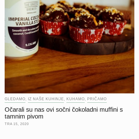
GLEDAMO
IZ NAŠE KUHINJE
KUHAMO
PRIČAMO
,
,
,
Očarali su nas ovi sočni čokoladni muffini s
tamnim pivom
TRA 15, 2020