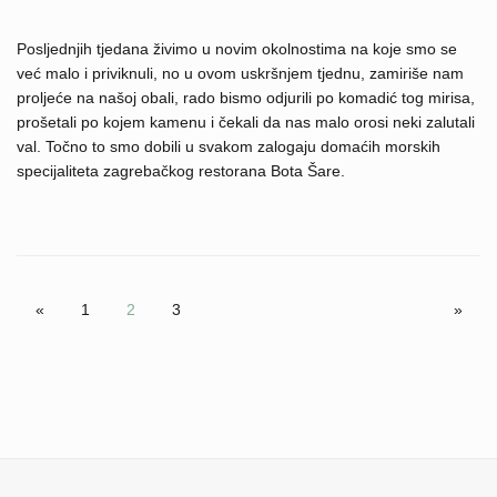
Posljednjih tjedana živimo u novim okolnostima na koje smo se
već malo i priviknuli, no u ovom uskršnjem tjednu, zamiriše nam
proljeće na našoj obali, rado bismo odjurili po komadić tog mirisa,
prošetali po kojem kamenu i čekali da nas malo orosi neki zalutali
val. Točno to smo dobili u svakom zalogaju domaćih morskih
specijaliteta zagrebačkog restorana Bota Šare.
«
1
2
3
»