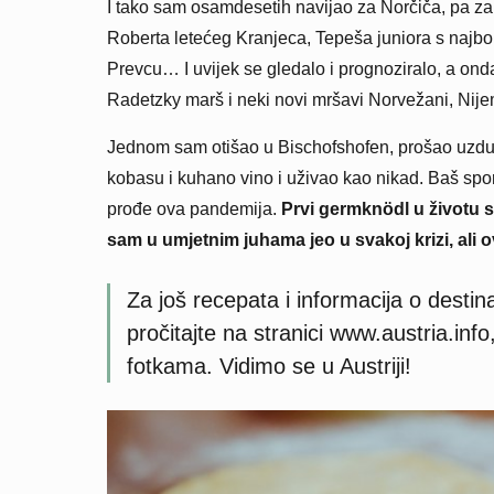
I tako sam osamdesetih navijao za Norčiča, pa za
Roberta letećeg Kranjeca, Tepeša juniora s najbol
Prevcu… I uvijek se gledalo i prognoziralo, a ond
Radetzky marš i neki novi mršavi Norvežani, Nijem
Jednom sam otišao u Bischofshofen, prošao uzduž
kobasu i kuhano vino i uživao kao nikad. Baš sport 
prođe ova pandemija.
Prvi germknödl u životu 
sam u umjetnim juhama jeo u svakoj krizi, ali 
Za još recepata i informacija o desti
pročitajte na stranici
www.austria.info
fotkama. Vidimo se u Austriji!