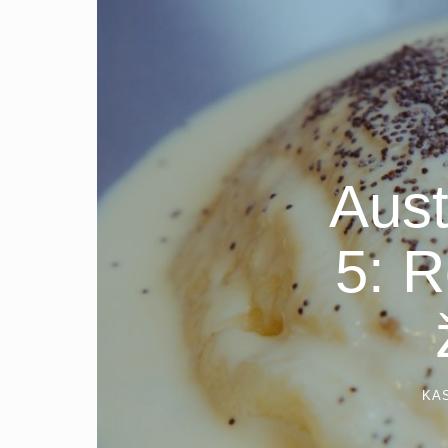
Aust
5: R
KA