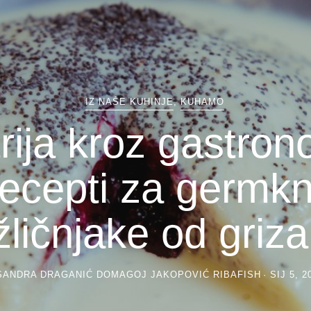
IZ NAŠE KUHINJE
,
KUHAMO
rija kroz gastron
ecepti za germkn
žličnjake od griza
SANDRA DRAGANIĆ DOMAGOJ JAKOPOVIĆ RIBAFISH
SIJ 5, 2