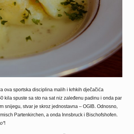
a ova sportska disciplina malih i krhkih dječačića
 50 kila spuste sa sto na sat niz zaleđenu padinu i onda par
om snijegu, stvar je skroz jednostavna – OGIB. Odnosno,
rmisch Partenkirchen, a onda Innsbruck i Bischofshofen.
o“
!