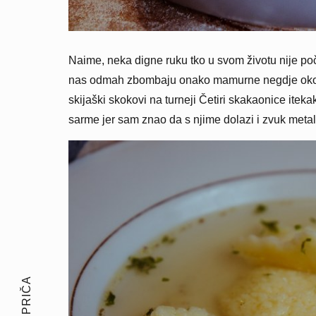
Naime, neka digne ruku tko u svom životu nije po
nas odmah zbombaju onako mamurne negdje oko 
skijaški skokovi na turneji Četiri skakaonice iteka
sarme jer sam znao da s njime dolazi i zvuk metal