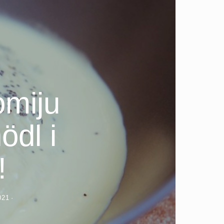
omiju
ödl i
!
021