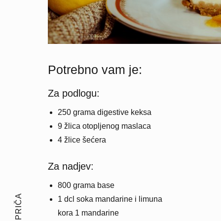
Potrebno vam je:
Za podlogu:
250 grama digestive keksa
9 žlica otopljenog maslaca
4 žlice šećera
Za nadjev:
800 grama base
1 dcl soka mandarine i limuna
kora 1 mandarine