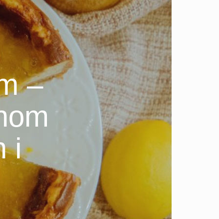
m –
nom
 i