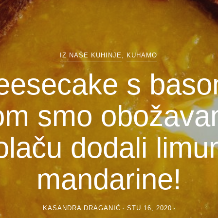
IZ NAŠE KUHINJE
,
KUHAMO
eesecake s baso
om smo obožava
olaču dodali limun
mandarine!
KASANDRA DRAGANIĆ
STU 16, 2020