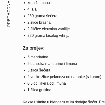
PRETHODNA PRIČA
kora 1 limuna
4 jaja
250 grama šećera
2 žlice brašna
2 žličice ekstrakta vanilije
220 grama kiselog vrhnja
Za preljev:
5 mandarina
2 dcl soka mandarine i limuna
5 žlica šećera
2 velike žlice pekmeza od naranče (s korom)
0,5 dcl likera od limuna
1 žlica gustina
Kekse usitnite u blenderu te im dodajte šećer. Pre