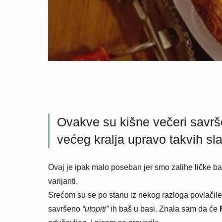
Ovakve su kišne večeri savrš
većeg kralja upravo takvih sl
Ovaj je ipak malo poseban jer smo zalihe ličke b
varijanti.
Srećom su se po stanu iz nekog razloga povlačile 
savršeno
“utopiti”
ih baš u basi. Znala sam da će
R