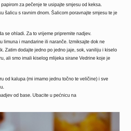
te papirom za pečenje te usipajte smjesu od keksa.
ku šalicu s ravnim dnom. Šalicom poravnajte smjesu te je
a se ohladi. Za to vrijeme pripremite nadjev.
u limuna i mandarine ili naranče. Izmiksajte dok ne
k. Zatim dodajte jedno po jedno jaje, sok, vaniliju i kiselo
u, ali smo imali kiselog mlijeka sirane Vedrine koje je
u od kalupa (mi imamo jednu točno te veličine) i sve
cu.
nadjev od base. Ubacite u pećnicu na