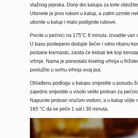
vlažnog pijeska. Donji dio kalupa za torte obloži
Utisnete je prvo rukom u kalup, a zatim uzmite ne
utisnite u kalup i malo podignite rubove.
Pecite u pećnici na 175°C 8 minuta. Izvadite van d
U basu postepeno dodajte šećer i sitno ribanu kor
postane kremasto, zaista će trebati tek koji trenuta
vrhnje. Nama je ponestalo kiselog vrhnja u frižider
poslužilo u svrhu vrhnja ovaj put.
Ohlađenu podlogu u kalupu smjestite u posudu šir
zajedno smjestite u visoki veliki protvan za pećni
Napunite protvan vrućom vodom, a u kalup ulijte 
165 °C da se peče 1 sat i 30 minuta.