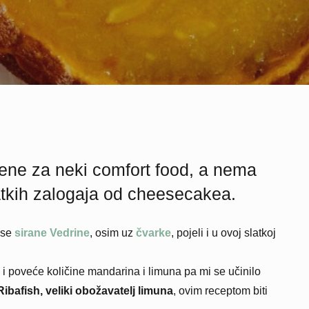
ene za neki comfort food, a nema
atkih zalogaja od cheesecakea.
ase
sirane Vedrine
, osim uz
čvarke
, pojeli i u ovoj slatkoj
i poveće količine mandarina i limuna pa mi se učinilo
ibafish, veliki obožavatelj limuna
, ovim receptom biti