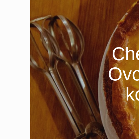
Ch
Ov
k