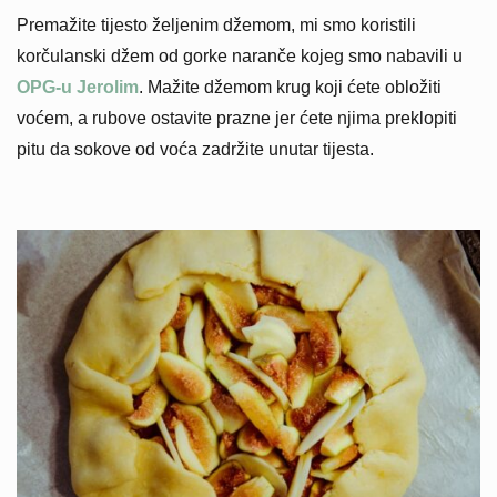
Premažite tijesto željenim džemom, mi smo koristili
korčulanski džem od gorke naranče kojeg smo nabavili u
OPG-u Jerolim
. Mažite džemom krug koji ćete obložiti
voćem, a rubove ostavite prazne jer ćete njima preklopiti
pitu da sokove od voća zadržite unutar tijesta.