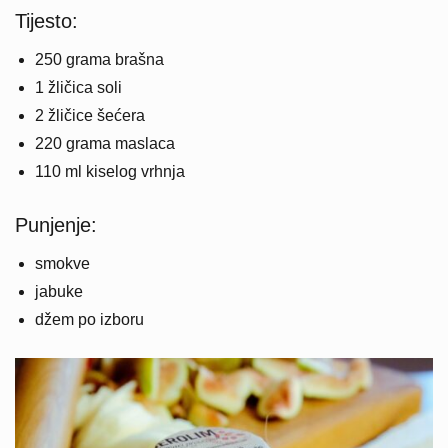
Tijesto:
250 grama brašna
1 žličica soli
2 žličice šećera
220 grama maslaca
110 ml kiselog vrhnja
Punjenje:
smokve
jabuke
džem po izboru