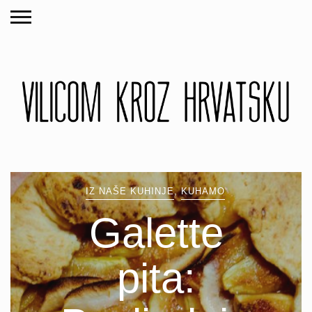
IZ NAŠE KUHINJE
,
KUHAMO
Galette
pita: