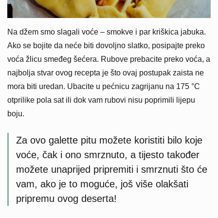
Na džem smo slagali voće – smokve i par kriškica jabuka.
Ako se bojite da neće biti dovoljno slatko, posipajte preko
voća žlicu smeđeg šećera. Rubove prebacite preko voća, a
najbolja stvar ovog recepta je što ovaj postupak zaista ne
mora biti uredan. Ubacite u pećnicu zagrijanu na 175 °C
otprilike pola sat ili dok vam rubovi nisu poprimili lijepu
boju.
Za ovo galette pitu možete koristiti bilo koje
voće, čak i ono smrznuto, a tijesto također
možete unaprijed pripremiti i smrznuti što će
vam, ako je to moguće, još više olakšati
pripremu ovog deserta!