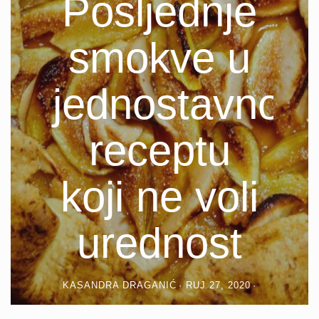
Posljednje
smokve u
jednostavnom
receptu
koji ne voli
urednost
KASANDRA DRAGANIĆ
RUJ 27, 2020