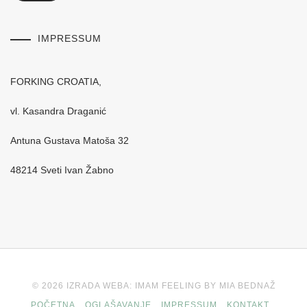
IMPRESSUM
FORKING CROATIA,
vl. Kasandra Draganić
Antuna Gustava Matoša 32
48214 Sveti Ivan Žabno
© 2026 IZRADA WEBA: IMAM FEELING BY MIA BEDNAŽ
POČETNA
OGLAŠAVANJE
IMPRESSUM
KONTAKT