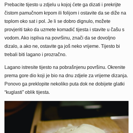
Prebacite tijesto u zdjelu u kojoj ćete ga dizati i prekrijte
čistom pamučnom krpom ili folijom i ostavite da se diže na
toplom oko sat i pol. Je li se dobro dignulo, možete
provjeriti tako da uzmete komadić tijesta i stavite u čašu s
vodom. Ako ispliva na površinu, znači da se dovoljno
dizalo, a ako ne, ostavite ga još neko vrijeme. Tijesto bi
trebali biti lagano i prozračno.
Lagano istresite tijesto na pobrašnjenu površinu. Okrenite
prema gore dio koji je bio na dnu zdjele za vrijeme dizanja.
Ponovo ga preklopite nekoliko puta dok ne dobijete glatki
“kuglasti” oblik tijesta.