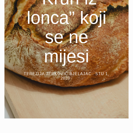
lonca” koji
se ne
mijesi
TEREZIJA JERKOVIĆ BJELAJAC
STU 1,
2020