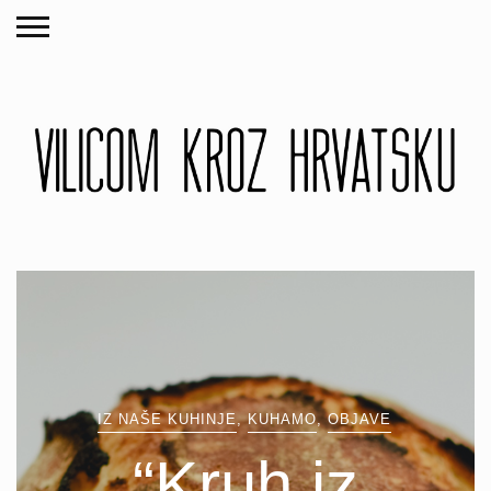
IZ NAŠE KUHINJE
,
KUHAMO
,
OBJAVE
“Kruh iz