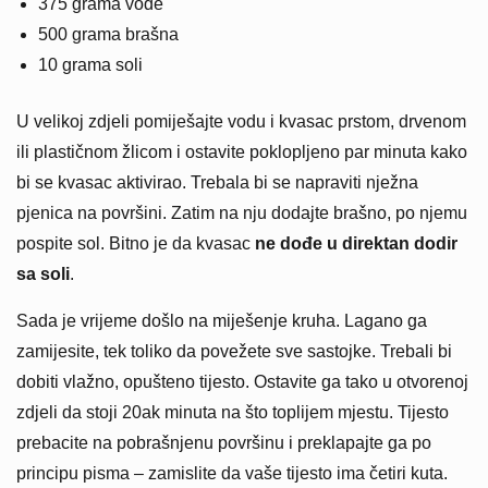
375 grama vode
500 grama brašna
10 grama soli
U velikoj zdjeli pomiješajte vodu i kvasac prstom, drvenom
ili plastičnom žlicom i ostavite poklopljeno par minuta kako
bi se kvasac aktivirao. Trebala bi se napraviti nježna
pjenica na površini. Zatim na nju dodajte brašno, po njemu
pospite sol. Bitno je da kvasac
ne dođe u direktan dodir
sa soli
.
Sada je vrijeme došlo na miješenje kruha. Lagano ga
zamijesite, tek toliko da povežete sve sastojke. Trebali bi
dobiti vlažno, opušteno tijesto. Ostavite ga tako u otvorenoj
zdjeli da stoji 20ak minuta na što toplijem mjestu. Tijesto
prebacite na pobrašnjenu površinu i preklapajte ga po
principu pisma – zamislite da vaše tijesto ima četiri kuta.