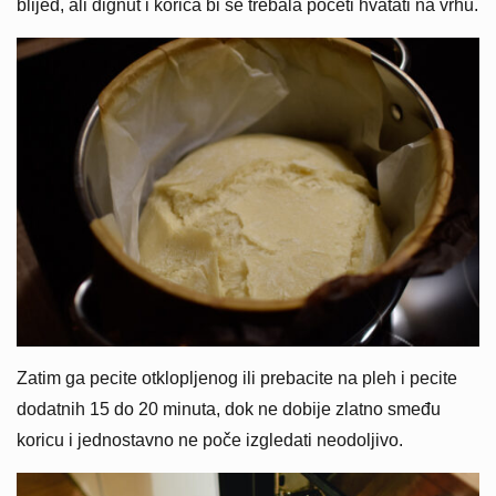
blijed, ali dignut i korica bi se trebala početi hvatati na vrhu.
Zatim ga pecite otklopljenog ili prebacite na pleh i pecite
dodatnih 15 do 20 minuta, dok ne dobije zlatno smeđu
koricu i jednostavno ne poče izgledati neodoljivo.