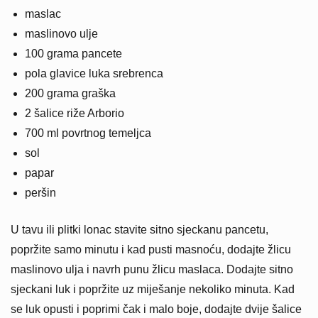
maslac
maslinovo ulje
100 grama pancete
pola glavice luka srebrenca
200 grama graška
2 šalice riže Arborio
700 ml povrtnog temeljca
sol
papar
peršin
U tavu ili plitki lonac stavite sitno sjeckanu pancetu,
popržite samo minutu i kad pusti masnoću, dodajte žlicu
maslinovo ulja i navrh punu žlicu maslaca. Dodajte sitno
sjeckani luk i popržite uz miješanje nekoliko minuta. Kad
se luk opusti i poprimi čak i malo boje, dodajte dvije šalice