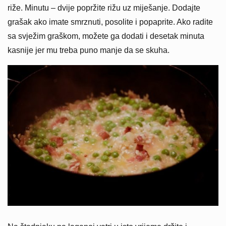
riže. Minutu – dvije popržite rižu uz miješanje. Dodajte
grašak ako imate smrznuti, posolite i popaprite. Ako radite
sa svježim graškom, možete ga dodati i desetak minuta
kasnije jer mu treba puno manje da se skuha.