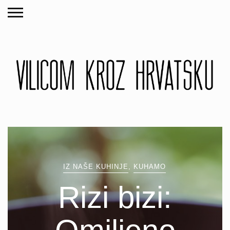
IZ NAŠE KUHINJE
,
KUHAMO
Rizi bizi: