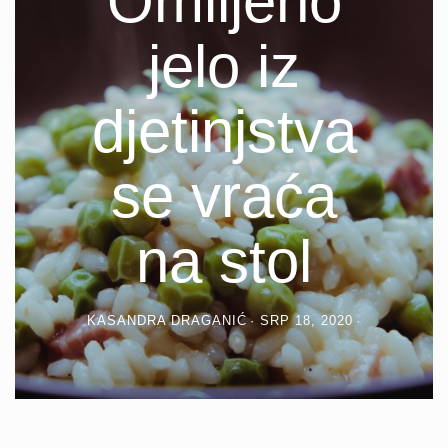
Omiljeno
jelo iz
djetinjstva
se vraća
na stol
KASANDRA DRAGANIĆ
SRP 18, 2020