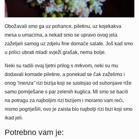
Obožavali smo ga uz pohance, piletinu, uz kojekakva
mesa u umacima, a nekad smo se upravo ovog jela
zaželjeli samog uz zdjelu fine domaće salate. Još kad smo
u prilici ubrati mladi svježi grašak, nema bolje.
Neki su radili ovaj ljetni prilog s mrkvom, neki su mu
dodavali komade piletine, a ponekad se čak zaželimo i
onog
“menza”
rizi bizija koji se sastojao od suhonjave riže
samo pomiješane s par zelenih kuglica. Mi smo se bacili
na potragu za najboljim rizi bizijem i moramo vam reći,
nismo pogriješili, ovo je zaista bio najbolji rizi bizi koji smo
ikad jeli.
Potrebno vam je: