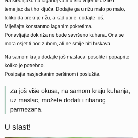
Na štednjaku na laganoj vatri u isto vrijeme držite i
temeljac da tiho ključa. Dodajte ga u rižu malo po malo,
toliko da prekrije rižu, a kad upije, dodajte još.
Miješajte konstantno laganim pokretima.
Ponavljajte dok riža ne bude savršeno kuhana. Ona se
mora osjetiti pod zubom, ali ne smije biti hrskava.
Na samom kraju dodajte još maslaca, posolite i popaprite
koliko je potrebno.
Posipajte nasjeckanim peršinom i poslužite.
Za još više okusa, na samom kraju kuhanja,
uz maslac, možete dodati i ribanog
parmezana.
U slast!