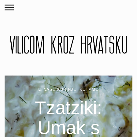
IZ NAŠE KUHINJE
,
KUHAMO
Tzatziki:
Umak s