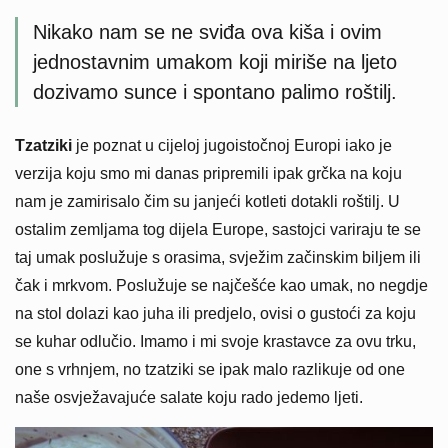
Nikako nam se ne sviđa ova kiša i ovim
jednostavnim umakom koji miriše na ljeto
dozivamo sunce i spontano palimo roštilj.
Tzatziki
je poznat u cijeloj jugoistočnoj Europi iako je
verzija koju smo mi danas pripremili ipak grčka na koju
nam je zamirisalo čim su janjeći kotleti dotakli roštilj. U
ostalim zemljama tog dijela Europe, sastojci variraju te se
taj umak poslužuje s orasima, svježim začinskim biljem ili
čak i mrkvom. Poslužuje se najčešće kao umak, no negdje
na stol dolazi kao juha ili predjelo, ovisi o gustoći za koju
se kuhar odlučio. Imamo i mi svoje krastavce za ovu trku,
one s vrhnjem, no tzatziki se ipak malo razlikuje od one
naše osvježavajuće salate koju rado jedemo ljeti.