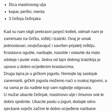
žlica maslinovog ulja
kopar, peršin, menta
3 češnja češnjaka
Kad su nam stigli prekrasni janjeći kotleti, odmah nam je
zamirisalo na Grčku, roštilj i tzatziki. Ovaj je umak
jednostavan, osvježavajuć i savršen prijatelj roštilju.
Krastavce ogulite, naribajte, nasolite i ostavite da malo
odstoje i puste vodu. Jedna od tajni dobrog tzatzikija je
upravo u dobro ocijeđenim krastavcima.
Druga tajna je u grčkom jogurtu. Nemojte taj sastojak
zanemariti, grčkih jogurta možemo naći u svakoj trgovini, a
na vama je da nađete koji vam najbolje odgovara.
U mužar ubacite češnjak, maslinovo ulje i limunov sok te
dobro sjedinite. Ubacite pastu u jogurt, dodajte sitno
sjeckane svježe začine te dobro ocijeđene naribane