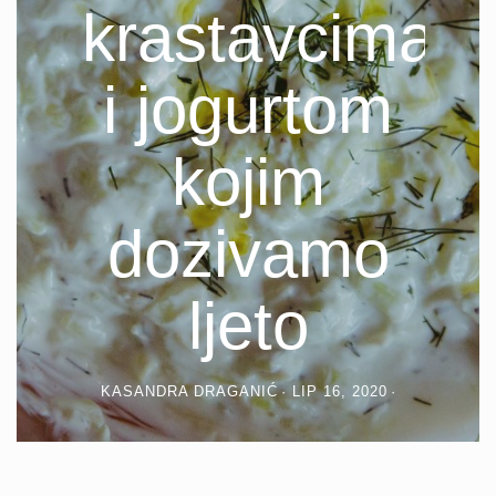
krastavcima
i jogurtom
kojim
dozivamo
ljeto
KASANDRA DRAGANIĆ
LIP 16, 2020